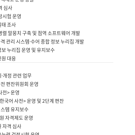
격 심사
검정시험 운영
실태 조사
병렬 말뭉치 구축 및 점역 소프트웨어 개발
격 관리 시스템·수어 종합 정보 누리집 개발
정보 누리집 운영 및 유지보수
민원 대응
제·개정 관련 업무
사전 편찬위원회 운영
사전> 운영
한국어 사전> 운영 및 2단계 편찬
시스템 유지보수
원 자격제도 운영
원 자격 심사
육능력 검정시험 운영