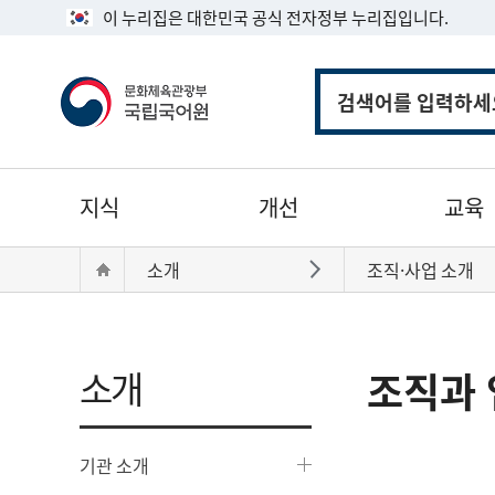
이 누리집은 대한민국 공식 전자정부 누리집입니다.
통
합
검
색
주
지식
개선
교육
메
뉴
현
Home
소개
조직·사업 소개
바로가기
재
위
치:
소개
조직과 
기관 소개