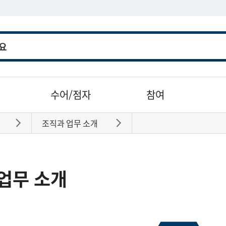
수어/점자
참여
조직과 업무 소개
바로가기
바로가기
업무 소개