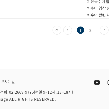
ㅇ 한국수어 활
ㅇ 수어 영상 
ㅇ 수어 관련 
첫 페이지
이전 페이지
1
2
Yout
오시는 길
전화: 02-2669-9775(평일 9~12시, 13~18시)
guage ALL RIGHTS RESERVED.