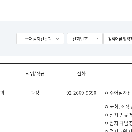
- 수어점자진흥과
전화번호
직위/직급
전화
과
과장
02-2669-9690
ㅇ 수어점자진
ㅇ 국회, 조직 
ㅇ 점자 법규 
ㅇ 점자 규범 
ㅇ 점자교원 