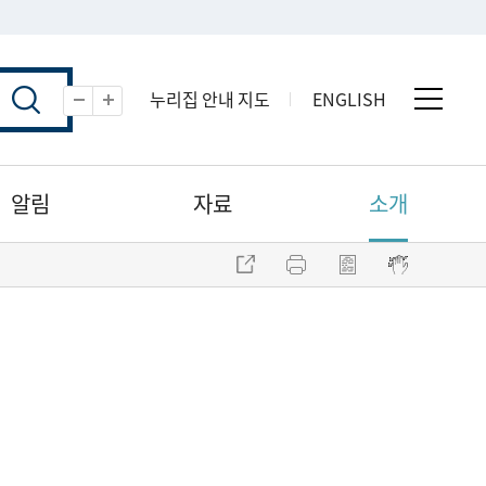
누리집 안내 지도
ENGLISH
전체 
축소
확대
알림
자료
소개
주소 복사
프린트
점자파일 내려받기
점자뷰어 보