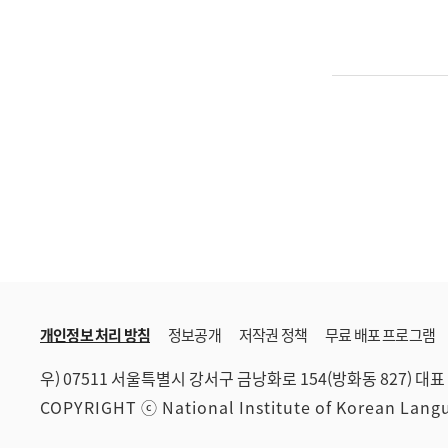
개인정보 처리 방침
정보공개
저작권 정책
무료 배포 프로그램
우) 07511 서울특별시 강서구 금낭화로 154(방화동 827)
대표 
COPYRIGHT ⓒ National Institute of Korean Lan