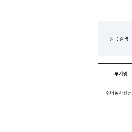
국
립
국
어
원
F
항목 검색
조
o
직
r
도
m
국
어
부서명
원
원
조
장
수어점자진흥
직
기
및
획
업
연
무
수
소
부
개
기