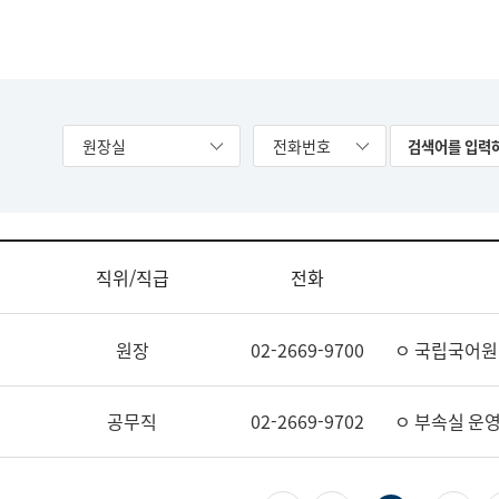
원장실
전화번호
직위/직급
전화
원장
02-2669-9700
ㅇ 국립국어원
공무직
02-2669-9702
ㅇ 부속실 운