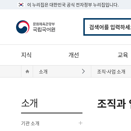
이 누리집은 대한민국 공식 전자정부 누리집입니다.
통
합
검
색
주
지식
개선
교육
메
뉴
현
Home
소개
조직·사업 소개
바로가기
재
위
치:
소개
조직과 
기관 소개