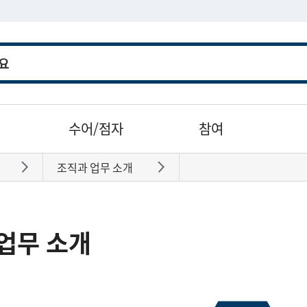
수어/점자
참여
조직과 업무 소개
바로가기
바로가기
업무 소개