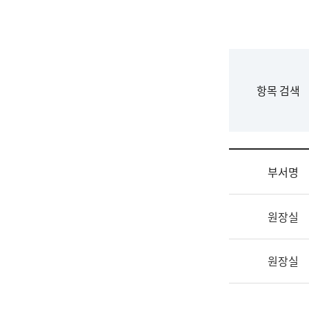
국
립
국
어
원
F
항목 검색
조
o
직
r
도
m
국
어
부서명
원
원
조
장
원장실
직
기
및
획
업
연
원장실
무
수
소
부
개
기