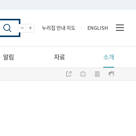
누리집 안내 지도
ENGLISH
전체 
축소
확대
알림
자료
소개
주소 복사
프린트
점자파일 내려받기
점자뷰어 보