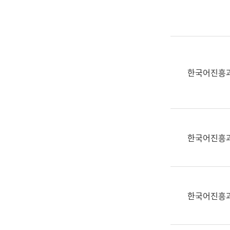
실
어
문
연
구
과
한국어진흥
어
문
연
구
과
한국어진흥
(사
전
팀)
언
어
한국어진흥
정
보
과