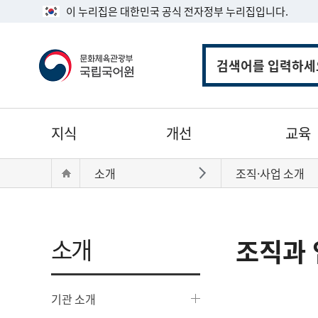
이 누리집은 대한민국 공식 전자정부 누리집입니다.
통
합
검
색
주
지식
개선
교육
메
뉴
현
Home
소개
조직·사업 소개
바로가기
재
위
치:
소개
조직과 
기관 소개