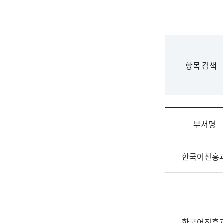
국
립
국
어
원
F
항목 검색
조
o
직
r
도
m
국
어
부서명
원
원
조
장
한국어진흥
직
기
및
획
업
연
무
수
소
부
개
기
한국어진흥