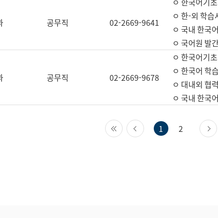
ㅇ 한국어기초
ㅇ 한-외 학습
과
공무직
02-2669-9641
ㅇ 국내 한국
ㅇ 국어원 발간
ㅇ 한국어기초
ㅇ 한국어 학
과
공무직
02-2669-9678
ㅇ 대내외 협력
ㅇ 국내 한국
첫 페이지
이전 페이지
1
2