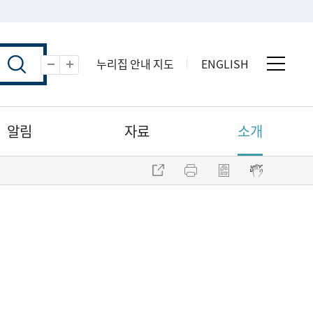
누리집 안내 지도
ENGLISH
전체 
축소
확대
알림
자료
소개
주소 복사
프린트
점자파일 내려받기
점자뷰어 보