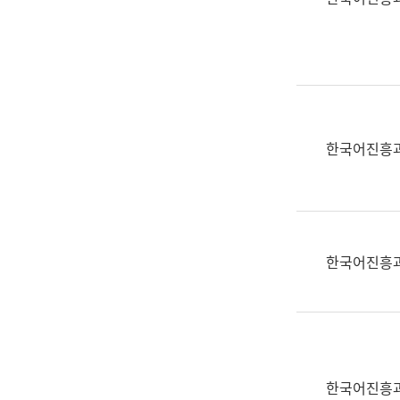
(부
획
서
운
명,
영
직
과
위/
공
직
공
급,
언
한국어진흥
전
어
화,
과
담
교
당
육
업
연
한국어진흥
무)
수
과
어
문
연
구
한국어진흥