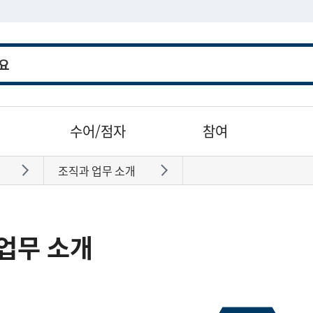
수어/점자
참여
조직과 업무 소개
바로가기
바로가기
업무 소개