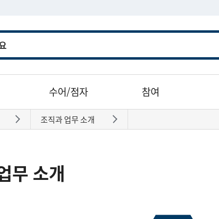
수어/점자
참여
조직과 업무 소개
바로가기
바로가기
업무 소개