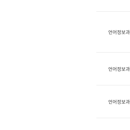
(부
획
서
운
명,
영
직
과
위/
언어정보과
공
직
공
급,
언
전
어
화,
과
담
교
언어정보과
당
육
업
연
무)
수
과
언어정보과
어
문
연
구