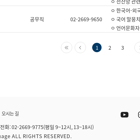
ㅇ 전산망 관련
ㅇ 한국어-외
공무직
02-2669-9650
ㅇ 국어 말뭉치
ㅇ 언어문화자원
첫 페이지
이전 페이지
1
2
3
Yout
오시는 길
전화: 02-2669-9775(평일 9~12시, 13~18시)
guage ALL RIGHTS RESERVED.