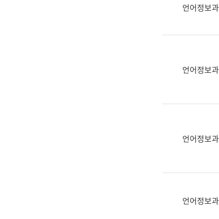
실
언어정보과
어
문
연
구
과
언어정보과
어
문
연
구
과
(사
언어정보과
전
팀)
언
어
정
언어정보과
보
과