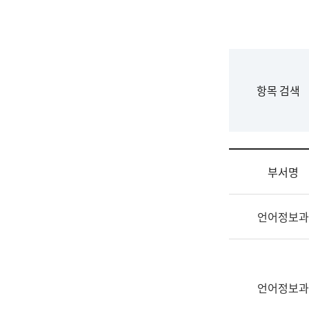
국
립
국
어
원
F
항목 검색
조
o
직
r
도
m
국
어
부서명
원
원
조
장
언어정보과
직
기
및
획
업
연
무
수
소
언어정보과
부
개
기