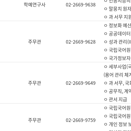
ㅇ 인공지능의
학예연구사
02-2669-9638
ㅇ 말뭉치 원자
ㅇ 과 서무 지
ㅇ 정보화 예산
ㅇ 공공데이터 
주무관
02-2669-9628
ㅇ 성과 관리(
ㅇ 국립국어원
ㅇ 국가정보자
ㅇ 세부사업(
(용어 관리 체
주무관
02-2669-9649
ㅇ 과 서무, 
ㅇ 공무직, 계
ㅇ 관서 지급
ㅇ 국립국어원
ㅇ 국립국어원
주무관
02-2669-9759
ㅇ 개인 정보 