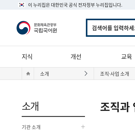
이 누리집은 대한민국 공식 전자정부 누리집입니다.
통
합
검
색
주
지식
개선
교육
메
뉴
현
Home
소개
조직·사업 소개
바로가기
재
위
치:
소개
조직과 
기관 소개