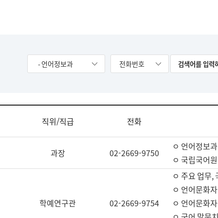
- 언어정보과
전화번호
직위/직급
전화
ㅇ 언어정보과
과장
02-2669-9750
ㅇ 국립국어원
ㅇ 주요 업무,
ㅇ 언어문화자
학예연구관
02-2669-9754
ㅇ 언어문화자
ㅇ 국어 말뭉치