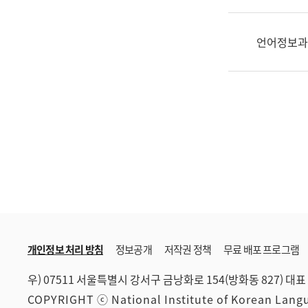
한
국
어
언어정보과
진
흥
과
수
어
점
자
진
흥
과
개인정보 처리 방침
정보공개
저작권 정책
무료 배포 프로그램
우) 07511 서울특별시 강서구 금낭화로 154(방화동 827)
대표 
COPYRIGHT ⓒ National Institute of Korean Lan