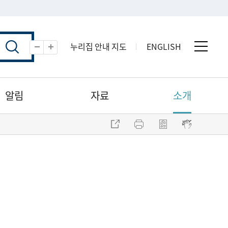
누리집 안내 지도
ENGLISH
전체 
축소
확대
알림
자료
소개
주소 복사
프린트
점자파일 내려받기
점자뷰어 보