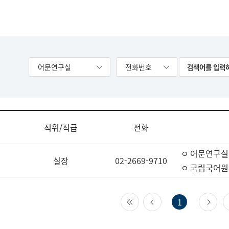
어문연구실
전화번호
직위/직급
전화
ㅇ 어문연구실
실장
02-2669-9710
ㅇ 국립국어원
첫 페이지
이전 페이지
다
1