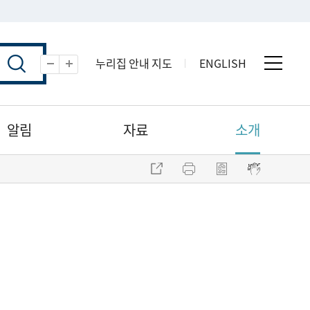
누리집 안내 지도
ENGLISH
전체 
축소
확대
알림
자료
소개
주소 복사
프린트
점자파일 내려받기
점자뷰어 보