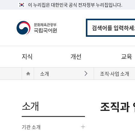
이 누리집은 대한민국 공식 전자정부 누리집입니다.
통
합
검
색
주
지식
개선
교육
메
뉴
현
Home
소개
조직·사업 소개
바로가기
재
위
치:
소개
조직과 
기관 소개