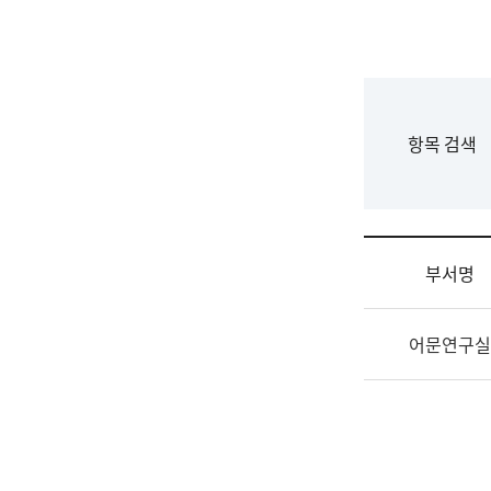
국
립
국
어
원
F
항목 검색
조
o
직
r
도
m
국
어
부서명
원
원
조
장
어문연구실
직
기
및
획
업
연
무
수
소
부
개
기