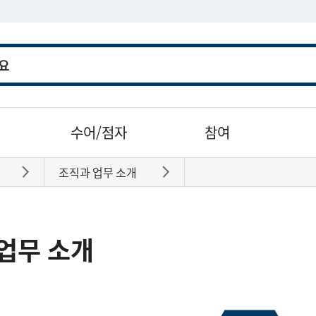
수어/점자
참여
조직과 업무 소개
바로가기
바로가기
업무 소개