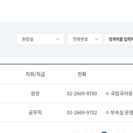
원장실
전화번호
직위/직급
전화
원장
02-2669-9700
ㅇ 국립국어원
공무직
02-2669-9702
ㅇ 부속실 운