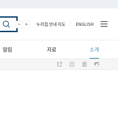
누리집 안내 지도
ENGLISH
전체 
축소
확대
알림
자료
소개
주소 복사
프린트
점자파일 내려받기
점자뷰어 보