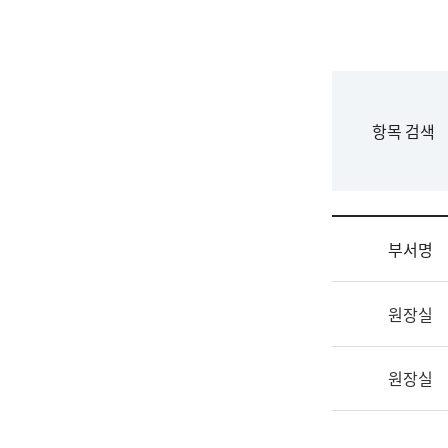
국
립
국
어
원
F
항목 검색
조
o
직
r
도
m
국
어
부서명
원
원
조
장
원장실
직
기
및
획
업
연
원장실
무
수
소
부
개
기