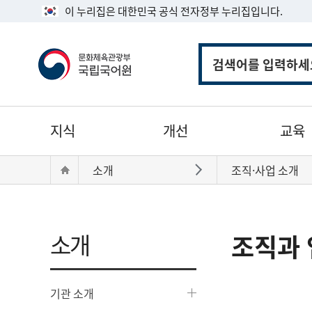
이 누리집은 대한민국 공식 전자정부 누리집입니다.
통
합
검
색
주
지식
개선
교육
메
뉴
현
Home
소개
조직·사업 소개
바로가기
재
위
치:
소개
조직과 
기관 소개