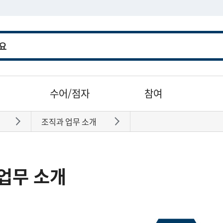
수어/점자
참여
조직과 업무 소개
바로가기
바로가기
업무 소개