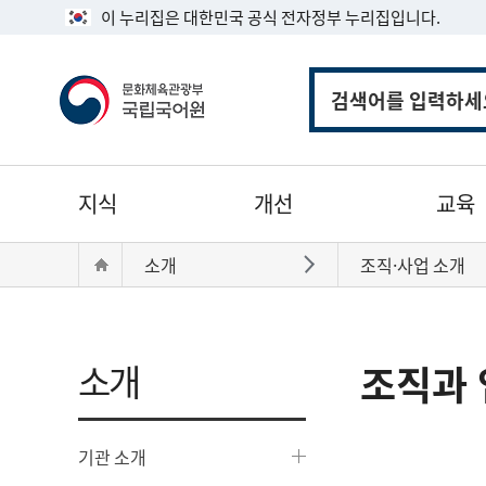
이 누리집은 대한민국 공식 전자정부 누리집입니다.
통
합
검
색
주
지식
개선
교육
메
뉴
현
Home
소개
조직·사업 소개
바로가기
재
위
치:
소개
조직과 
기관 소개