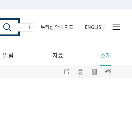
누리집 안내 지도
ENGLISH
전체 
축소
확대
알림
자료
소개
주소 복사
프린트
점자파일 내려받기
점자뷰어 보