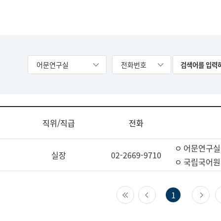
어문연구실
전화번호
직위/직급
전화
ㅇ 어문연구실
실장
02-2669-9710
ㅇ 국립국어원
첫 페이지
이전 페이지
다
1