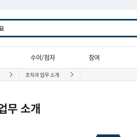
수어/점자
참여
조직과 업무 소개
바로가기
바로가기
업무 소개