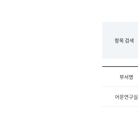
국
립
국
어
원
F
항목 검색
조
o
직
r
도
m
국
어
부서명
원
원
조
장
어문연구실
직
기
및
획
업
연
무
수
소
부
개
기