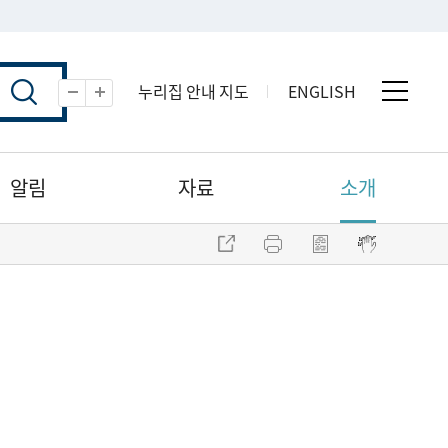
누리집 안내 지도
ENGLISH
전체 
축소
확대
알림
자료
소개
주소 복사
프린트
점자파일 내려받기
점자뷰어 보