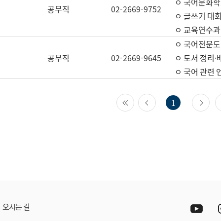
ㅇ 국어문화학
공무직
02-2669-9752
ㅇ 글쓰기 대회
ㅇ 교육연수과
ㅇ 국어전문도
공무직
02-2669-9645
ㅇ 도서 정리·
ㅇ 국어 관련
첫 페이지
이전 페이지
다
1
Yout
오시는 길