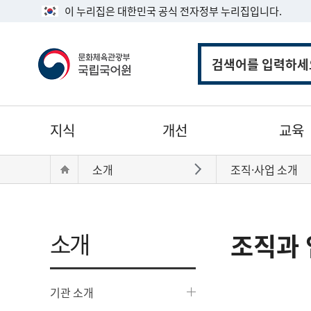
이 누리집은 대한민국 공식 전자정부 누리집입니다.
통
합
검
색
주
지식
개선
교육
메
뉴
현
Home
소개
조직·사업 소개
바로가기
재
위
치:
소개
조직과 
기관 소개