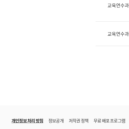
한
교육연수과
국
어
진
흥
교육연수과
과
수
어
점
자
진
흥
과
개인정보 처리 방침
정보공개
저작권 정책
무료 배포 프로그램