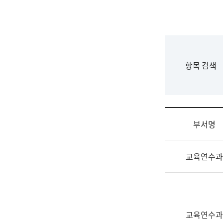
국
립
국
어
원
F
항목 검색
조
o
직
r
도
m
국
어
부서명
원
원
조
장
교육연수과
직
기
및
획
업
연
무
수
소
부
교육연수과
개
기