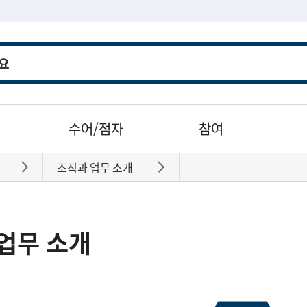
수어/점자
참여
조직과 업무 소개
바로가기
바로가기
업무 소개