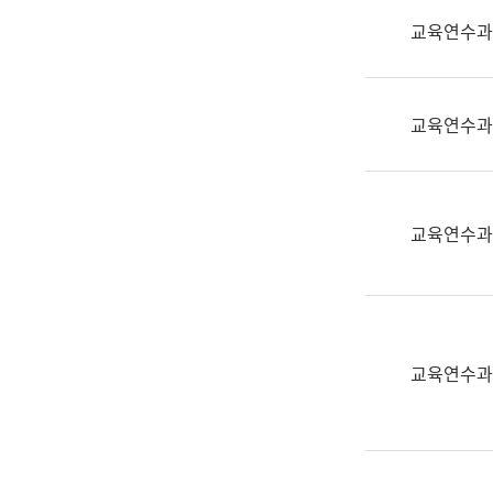
실
교육연수과
어
문
연
구
교육연수과
과
어
문
연
교육연수과
구
과
(사
전
팀)
교육연수과
언
어
정
보
과