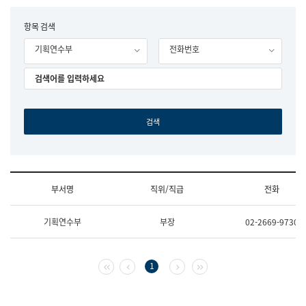
립
국
F
항목 검색
어
o
원
기획연수부
전화번호
r
조
m
직
도
국
어
원
원
장
기
획
연
수
부서명
직위/직급
전화
부
기
조
획
기획연수부
부장
02-2669-9730
직
운
및
영
업
과
무
공
첫 페이지
이전 페이지
다음 페이지
마지막 페이지
1
소
공
개
언
(부
어
서
과