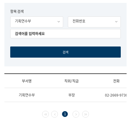
립
국
F
항목 검색
어
o
원
기획연수부
전화번호
r
조
m
직
도
국
어
원
원
장
기
획
연
수
부서명
직위/직급
전화
부
기
조
획
기획연수부
부장
02-2669-9730
직
운
및
영
업
과
무
공
첫 페이지
이전 페이지
다음 페이지
마지막 페이지
1
소
공
개
언
(부
어
서
과