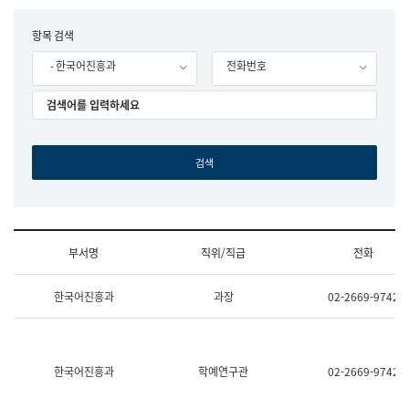
립
국
F
항목 검색
어
o
원
- 한국어진흥과
전화번호
r
조
m
직
도
국
어
원
원
장
기
획
연
수
부서명
직위/직급
전화
부
기
조
획
한국어진흥과
과장
02-2669-9742
직
운
및
영
업
과
무
공
소
공
한국어진흥과
학예연구관
02-2669-9742
개
언
(부
어
서
과