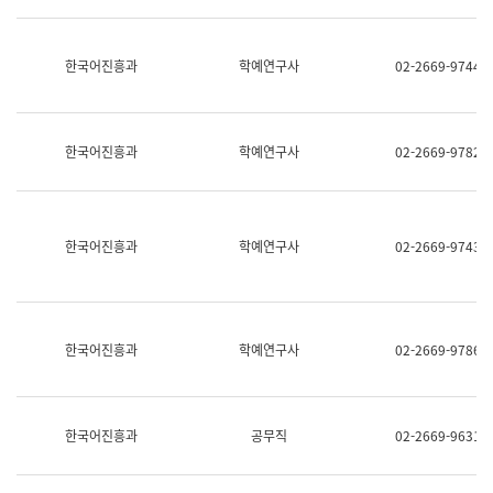
명,
교
직
육
위/
연
한국어진흥과
학예연구사
02-2669-9744
직
수
급,
과
전
어
화,
문
담
연
한국어진흥과
학예연구사
02-2669-9782
당
구
업
실
무)
어
문
연
한국어진흥과
학예연구사
02-2669-9743
구
과
어
문
연
한국어진흥과
학예연구사
02-2669-9786
구
과
(사
전
팀)
한국어진흥과
공무직
02-2669-9631
언
어
정