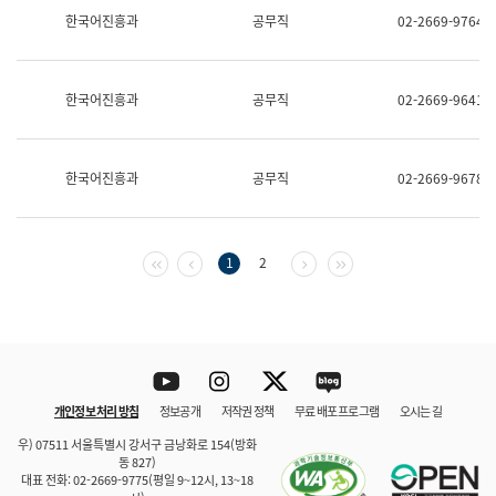
보
한국어진흥과
공무직
02-2669-9764
과
한
국
어
한국어진흥과
공무직
02-2669-9641
진
흥
과
수
한국어진흥과
공무직
02-2669-9678
어
점
자
진
흥
첫 페이지
이전 페이지
다음 페이지
마지막 페이지
1
2
과
Youtube
Instagram
Twitter
blog
개인정보 처리 방침
정보공개
저작권 정책
무료 배포 프로그램
오시는 길
바로 가기
문체부와 소속기관
우) 07511 서울특별시 강서구 금낭화로 154(방화
동 827)
대표 전화: 02-2669-9775(평일 9~12시, 13~18