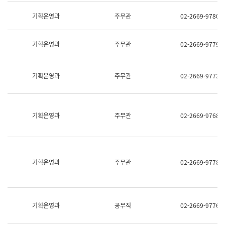
명,
교
직
기획운영과
주무관
02-2669-9780
육
위/
연
직
수
급,
과
기획운영과
주무관
02-2669-9779
전
어
화,
문
담
연
당
기획운영과
주무관
02-2669-9773
구
업
실
무)
어
문
연
기획운영과
주무관
02-2669-9768
구
과
어
문
연
구
기획운영과
주무관
02-2669-9778
과
(사
전
팀)
언
기획운영과
공무직
02-2669-9776
어
정