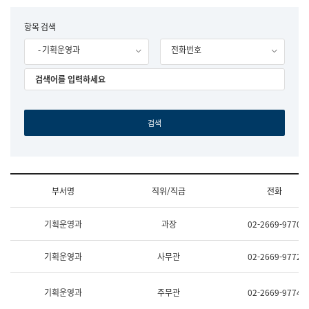
립
국
F
항목 검색
어
o
원
- 기획운영과
전화번호
r
조
m
직
도
국
어
원
원
장
기
획
연
수
부서명
직위/직급
전화
부
기
조
획
기획운영과
과장
02-2669-9770
직
운
및
영
업
과
기획운영과
사무관
02-2669-9772
무
공
소
공
개
언
기획운영과
주무관
02-2669-9774
(부
어
서
과