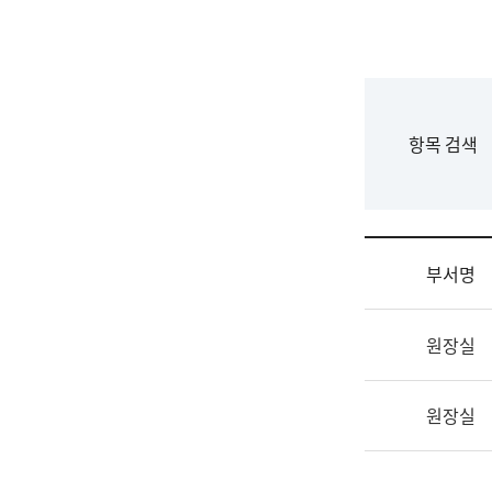
국
립
국
어
원
F
항목 검색
조
o
직
r
도
m
국
어
부서명
원
원
조
장
원장실
직
기
및
획
업
연
원장실
무
수
소
부
개
기