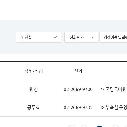
원장실
전화번호
직위/직급
전화
원장
02-2669-9700
ㅇ 국립국어원
공무직
02-2669-9702
ㅇ 부속실 운