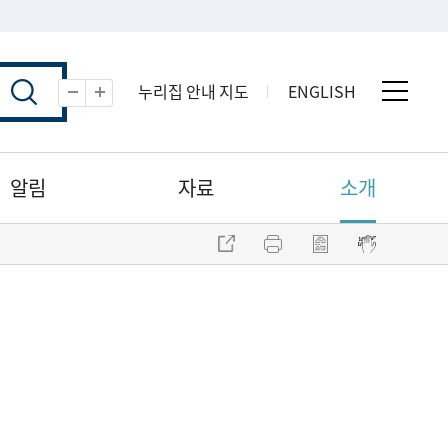
누리집 안내 지도
ENGLISH
전체 
축소
확대
알림
자료
소개
주소 복사
프린트
점자파일 내려받기
점자뷰어 보