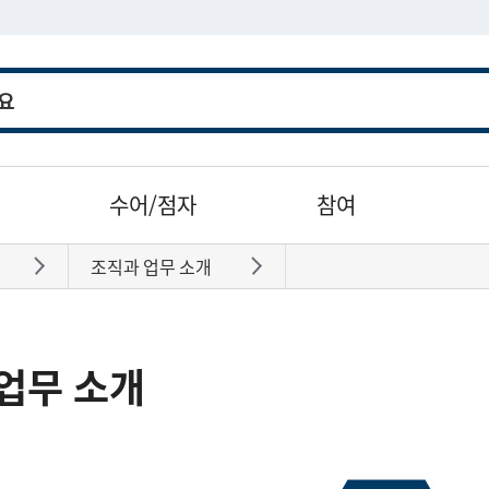
수어/점자
참여
조직과 업무 소개
바로가기
바로가기
업무 소개