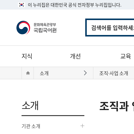
이 누리집은 대한민국 공식 전자정부 누리집입니다.
통
합
검
색
주
지식
개선
교육
메
뉴
현
Home
소개
조직·사업 소개
바로가기
재
위
치:
소개
조직과 
기관 소개