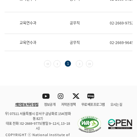
보
과
한
국
교육연수과
공무직
02-2669-9752
어
진
흥
과
교육연수과
공무직
02-2669-9645
수
어
점
자
첫 페이지
이전 페이지
다음 페이지
마지막 페이지
1
진
흥
과
Youtube
Instagram
Twitter
blog
개인정보 처리 방침
정보공개
저작권 정책
무료 배포 프로그램
오시는 길
바로 가기
문체부와 소속기관
우) 07511 서울특별시 강서구 금낭화로 154(방화
동 827)
대표 전화: 02-2669-9775(평일 9~12시, 13~18
시)
COPYRIGHT ⓒ National Institute of