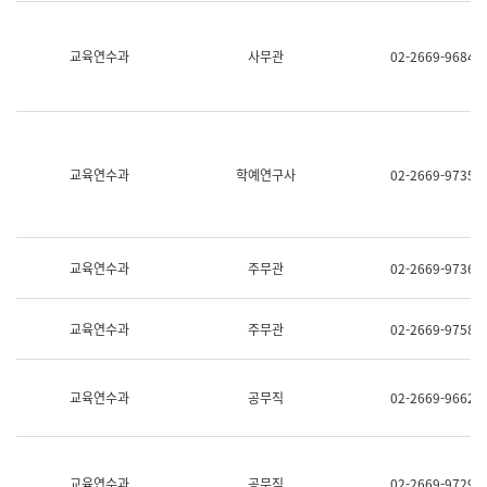
명,
교
직
육
위/
연
교육연수과
사무관
02-2669-9684
직
수
급,
과
전
어
화,
문
담
연
당
구
교육연수과
학예연구사
02-2669-9735
업
실
무)
어
문
연
구
교육연수과
주무관
02-2669-9736
과
어
문
교육연수과
주무관
02-2669-9758
연
구
과
(사
교육연수과
공무직
02-2669-9662
전
팀)
언
어
정
교육연수과
공무직
02-2669-9729