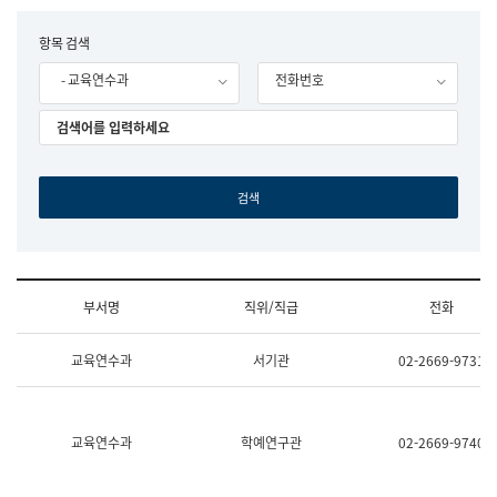
립
국
F
항목 검색
어
o
원
- 교육연수과
전화번호
r
조
m
직
도
국
어
원
원
장
기
획
연
수
부서명
직위/직급
전화
부
기
조
획
교육연수과
서기관
02-2669-9731
직
운
및
영
업
과
무
공
소
공
교육연수과
학예연구관
02-2669-9740
개
언
(부
어
서
과