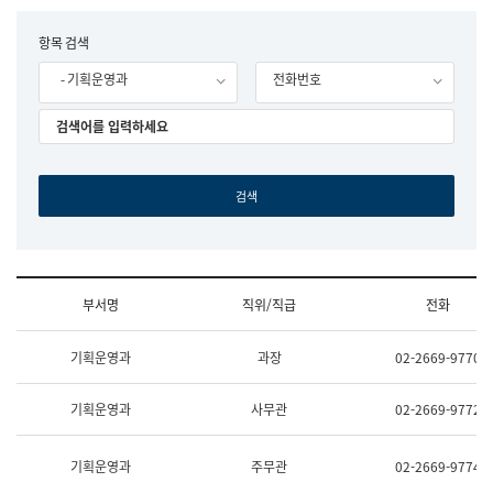
립
국
F
항목 검색
어
o
원
- 기획운영과
전화번호
r
조
m
직
도
국
어
원
원
장
기
획
연
수
부서명
직위/직급
전화
부
기
조
획
기획운영과
과장
02-2669-9770
직
운
및
영
업
과
기획운영과
사무관
02-2669-9772
무
공
소
공
개
언
기획운영과
주무관
02-2669-9774
(부
어
서
과