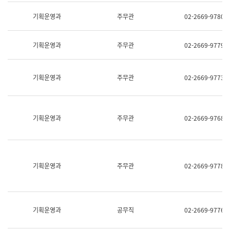
명,
교
직
기획운영과
주무관
02-2669-9780
육
위/
연
직
수
급,
과
기획운영과
주무관
02-2669-9779
전
어
화,
문
담
연
당
기획운영과
주무관
02-2669-9773
구
업
실
무)
어
문
연
기획운영과
주무관
02-2669-9768
구
과
어
문
연
구
기획운영과
주무관
02-2669-9778
과
(사
전
팀)
언
기획운영과
공무직
02-2669-9776
어
정