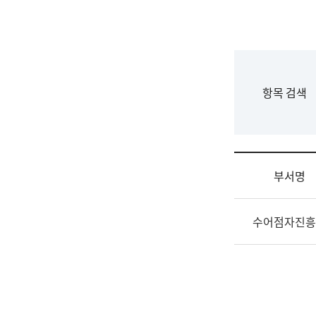
국
립
국
어
원
F
항목 검색
조
o
직
r
도
m
국
어
부서명
원
원
조
장
수어점자진흥
직
기
및
획
업
연
무
수
소
부
개
기