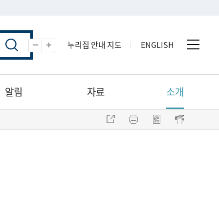
누리집 안내 지도
ENGLISH
전체 
축소
확대
알림
자료
소개
주소 복사
프린트
점자파일 내려받기
점자뷰어 보