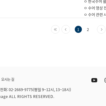
ㅇ 한국수어 활
ㅇ 수어 영상 
ㅇ 수어 관련 
첫 페이지
이전 페이지
1
2
Yout
오시는 길
전화: 02-2669-9775(평일 9~12시, 13~18시)
guage ALL RIGHTS RESERVED.