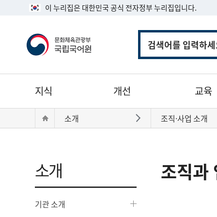
이 누리집은 대한민국 공식 전자정부 누리집입니다.
통
합
검
색
주
지식
개선
교육
메
뉴
현
Home
소개
조직·사업 소개
바로가기
재
위
치:
소개
조직과 
기관 소개