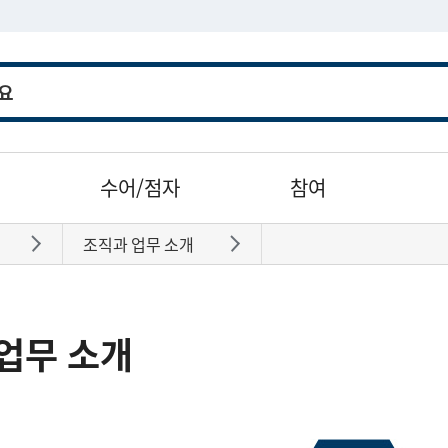
수어/점자
참여
조직과 업무 소개
바로가기
바로가기
업무 소개