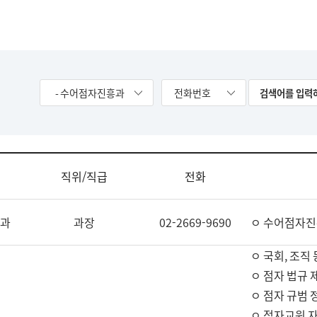
- 수어점자진흥과
전화번호
직위/직급
전화
과
과장
02-2669-9690
ㅇ 수어점자진
ㅇ 국회, 조직 
ㅇ 점자 법규 
ㅇ 점자 규범 
ㅇ 점자교원 