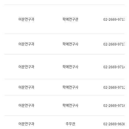
명,
교
직
육
위/
연
직
어문연구과
학예연구관
02-2669-9713
수
급,
과
전
어
화,
문
담
연
당
구
어문연구과
학예연구사
02-2669-9717
업
실
무)
어
문
연
어문연구과
학예연구사
02-2669-9714
구
과
어
문
어문연구과
학예연구사
02-2669-9712
연
구
과
(사
어문연구과
학예연구사
02-2669-9716
전
팀)
언
어
어문연구과
주무관
02-2669-9630
정