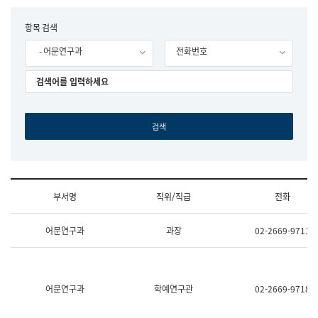
립
국
F
항목 검색
어
o
원
- 어문연구과
전화번호
r
조
m
직
도
국
어
원
원
장
기
획
연
수
부서명
직위/직급
전화
부
기
조
획
어문연구과
과장
02-2669-9711
직
운
및
영
업
과
무
공
소
공
어문연구과
학예연구관
02-2669-9718
개
언
(부
어
서
과