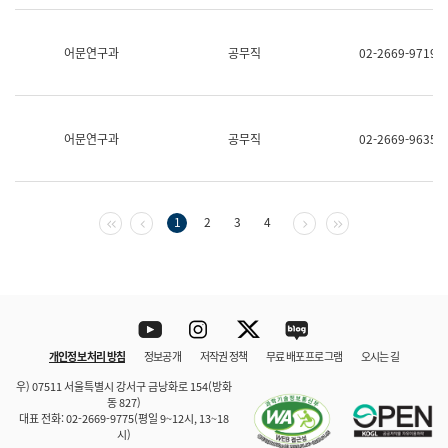
보
과
한
어문연구과
공무직
02-2669-9719
국
어
진
흥
과
어문연구과
공무직
02-2669-9635
수
어
점
자
진
첫 페이지
이전 페이지
다음 페이지
마지막 페이지
1
2
3
4
흥
과
Youtube
Instagram
Twitter
blog
개인정보 처리 방침
정보공개
저작권 정책
무료 배포 프로그램
오시는 길
바로 가기
문체부와 소속기관
우) 07511 서울특별시 강서구 금낭화로 154(방화
동 827)
대표 전화: 02-2669-9775(평일 9~12시, 13~18
시)