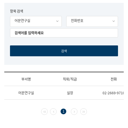
립
국
F
항목 검색
어
o
원
어문연구실
전화번호
r
조
m
직
도
국
어
원
원
장
기
획
연
수
부서명
직위/직급
전화
부
기
조
획
어문연구실
실장
02-2669-9710
직
운
및
영
업
과
무
공
첫 페이지
이전 페이지
다음 페이지
마지막 페이지
1
소
공
개
언
(부
어
서
과