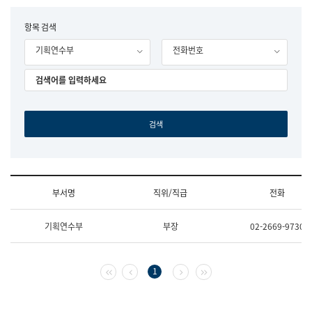
립
국
F
항목 검색
어
o
원
기획연수부
전화번호
r
조
m
직
도
국
어
원
원
장
기
획
연
수
부서명
직위/직급
전화
부
기
조
획
기획연수부
부장
02-2669-9730
직
운
및
영
업
과
무
공
첫 페이지
이전 페이지
다음 페이지
마지막 페이지
1
소
공
개
언
(부
어
서
과