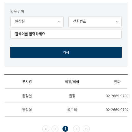
립
국
F
항목 검색
어
o
원
원장실
전화번호
r
조
m
직
도
국
어
원
원
장
기
획
연
수
부서명
직위/직급
전화
부
기
조
획
원장실
원장
02-2669-9700
직
운
및
영
업
과
원장실
공무직
02-2669-9702
무
공
소
공
개
언
(부
어
첫 페이지
이전 페이지
다음 페이지
마지막 페이지
1
서
과