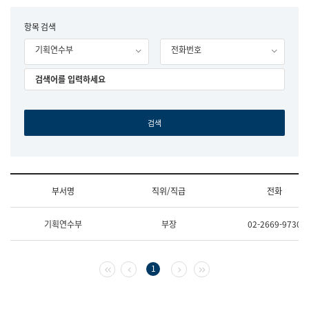
립
국
F
항목 검색
어
o
원
기획연수부
전화번호
r
조
m
직
도
국
어
원
원
장
기
획
연
수
부서명
직위/직급
전화
부
기
조
획
기획연수부
부장
02-2669-9730
직
운
및
영
업
과
무
공
첫 페이지
이전 페이지
다음 페이지
마지막 페이지
1
소
공
개
언
(부
어
서
과