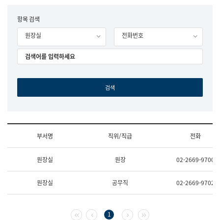
립
국
F
항목 검색
어
o
원
원장실
전화번호
r
조
m
직
도
국
어
원
원
장
기
획
연
수
부서명
직위/직급
전화
부
기
조
획
원장실
원장
02-2669-9700
직
운
및
영
업
과
원장실
공무직
02-2669-9702
무
공
소
공
개
언
(부
어
첫 페이지
이전 페이지
다음 페이지
마지막 페이지
1
서
과