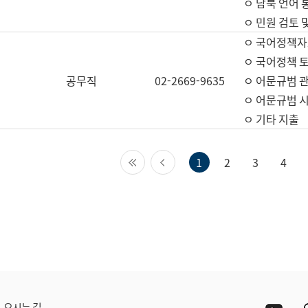
ㅇ 남북 언어 
ㅇ 민원 검토 
ㅇ 국어정책자
ㅇ 국어정책 
공무직
02-2669-9635
ㅇ 어문규범 
ㅇ 어문규범 
ㅇ 기타 지출
첫 페이지
이전 페이지
1
2
3
4
Yout
오시는 길