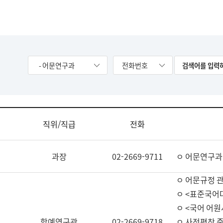
- 어문연구과
전화번호
직위/직급
전화
과장
02-2669-9711
ㅇ 어문연구과
ㅇ 어문규정 
ㅇ <표준국어
ㅇ <국어 어원
학예연구관
02-2669-9718
ㅇ 사전편찬 