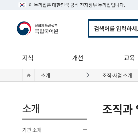
이 누리집은 대한민국 공식 전자정부 누리집입니다.
통
합
검
색
주
지식
개선
교육
메
뉴
현
Home
소개
조직·사업 소개
바로가기
재
위
치:
소개
조직과 
기관 소개