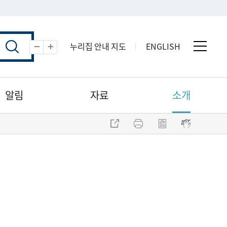
누리집 안내 지도
ENGLISH
전체 
축소
확대
알림
자료
소개
주소 복사
프린트
점자파일 내려받기
점자뷰어 보