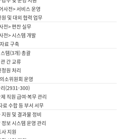
 감수 및 운영 지원
국어사전> 서비스 운영
민원 및 대외 협력 업무
사전> 편찬 실무
사전> 시스템 개발
자료 구축
스템(3개) 총괄
관 간 교류
민청원 처리
의소위원회 운영
(2931-300)
제 직원 급여·복무 관리
 자료 수합 등 부서 서무
 지원 및 결과물 정비
 정보 시스템 운영 관리
조사 지원