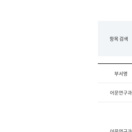
국
립
국
어
원
F
항목 검색
조
o
직
r
도
m
국
어
부서명
원
원
조
장
어문연구과
직
기
및
획
업
연
무
수
소
부
개
기
어문연구과