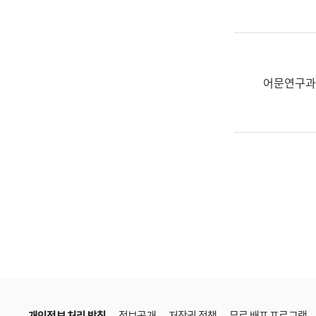
한
국
어
진
흥
어문연구과
과
수
어
점
자
진
흥
과
개인정보 처리 방침
정보공개
저작권 정책
무료 배포 프로그램