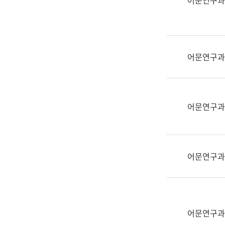
어문연구과
실
어
문
연
구
어문연구과
과
어
문
연
어문연구과
구
과
(사
전
어문연구과
팀)
언
어
정
보
어문연구과
과