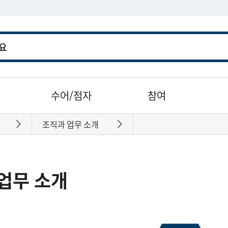
수어/점자
참여
조직과 업무 소개
바로가기
바로가기
업무 소개