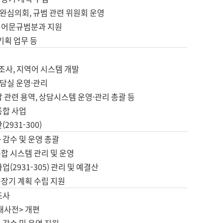
완심의회, 규범 관련 위원회 운영
 어문규범분과 지원
 기획 업무 등
업
 조사, 지역어 시스템 개발
담실 운영·관리
 관련 용역, 상담시스템 운영·관리 총괄 등
통합 사업
2931-300)
 감수 및 운영 총괄
합 시스템 관리 및 운영
업(2931-305) 관리 및 예결산
중장기 계획 수립 지원
조사
대사전> 개편