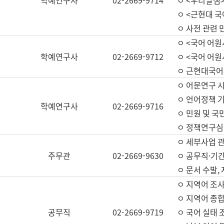
학예연구사
02-2669-9714
ㅇ <우리말샘>
ㅇ <근현대 
ㅇ 사전 관련 
ㅇ <국어 어원
학예연구사
02-2669-9712
ㅇ <국어 어원
ㅇ 근현대국어
ㅇ 어문연구 시
ㅇ 언어정책 기
학예연구사
02-2669-9716
ㅇ 민원 및 국
ㅇ 정책연구심
ㅇ 세부사업 관리
주무관
02-2669-9630
ㅇ 공무직·기간
ㅇ 문서 수발,
ㅇ 지역어 조사
ㅇ 지역어 종합
공무직
02-2669-9719
ㅇ 국어 실태 