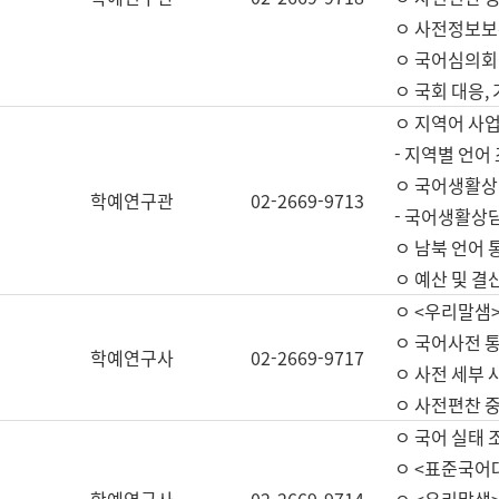
ㅇ 사전정보보
ㅇ 국어심의회
ㅇ 국회 대응,
ㅇ 지역어 사
- 지역별 언어
ㅇ 국어생활상
학예연구관
02-2669-9713
- 국어생활상담
ㅇ 남북 언어 
ㅇ 예산 및 결산(
ㅇ <우리말샘>
ㅇ 국어사전 통
학예연구사
02-2669-9717
ㅇ 사전 세부 사
ㅇ 사전편찬 
ㅇ 국어 실태 
ㅇ <표준국어