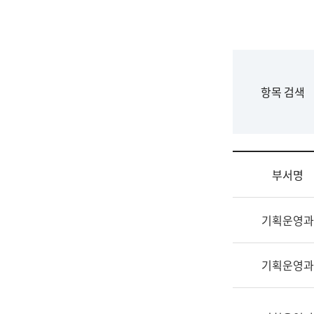
국
립
국
어
원
F
항목 검색
조
o
직
r
도
m
국
어
부서명
원
원
조
장
기획운영과
직
기
및
획
업
연
기획운영과
무
수
소
부
개
기