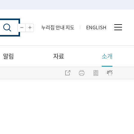
누리집 안내 지도
ENGLISH
전체 
축소
확대
알림
자료
소개
주소 복사
프린트
점자파일 내려받기
점자뷰어 보