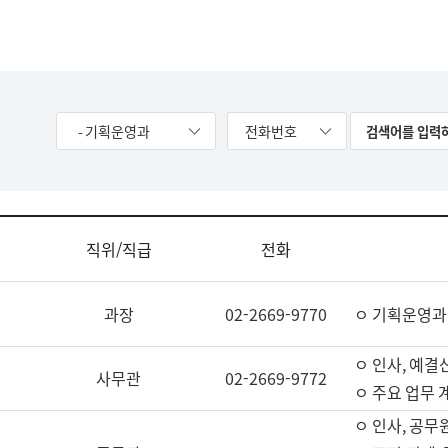
- 기획운영과
전화번호
직위/직급
전화
과장
02-2669-9770
ㅇ 기획운영과
ㅇ 인사, 예결산
사무관
02-2669-9772
ㅇ 주요 업무 
ㅇ 인사, 공무