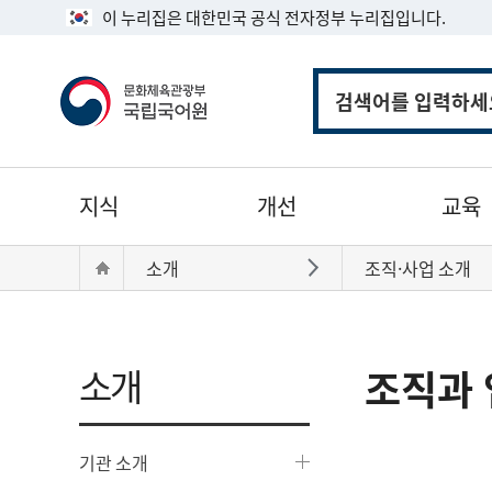
이 누리집은 대한민국 공식 전자정부 누리집입니다.
통
합
검
색
주
지식
개선
교육
메
뉴
현
Home
소개
조직·사업 소개
바로가기
재
위
치:
소개
조직과 
기관 소개