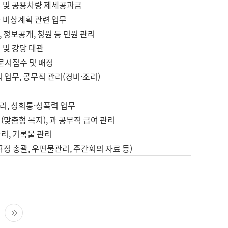
영 및 공용차량 제세공과금
등 비상계획 관련 업무
 정보공개, 청원 등 민원 관리
 및 강당 대관
 문서접수 및 배정
직 업무, 공무직 관리(경비·조리)
영
리, 성희롱·성폭력 업무
(맞춤형 복지), 과 공무직 급여 관리
리, 기록물 관리
규정 총괄, 우편물관리, 주간회의 자료 등)
영
다음 페이지
마지막 페이지