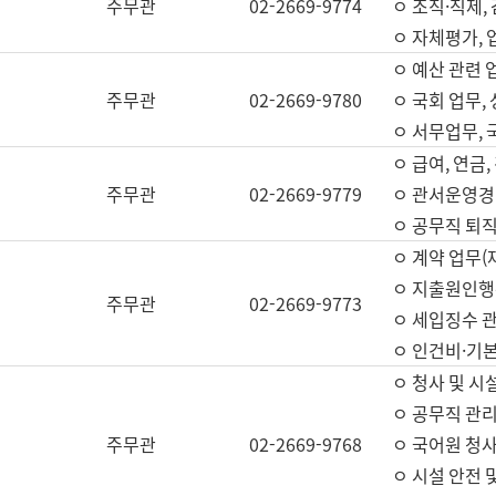
주무관
02-2669-9774
ㅇ 조직·직제,
ㅇ 자체평가,
ㅇ 예산 관련 
주무관
02-2669-9780
ㅇ 국회 업무
ㅇ 서무업무,
ㅇ 급여, 연금
주무관
02-2669-9779
ㅇ 관서운영경비
ㅇ 공무직 퇴직
ㅇ 계약 업무(
ㅇ 지출원인행위
주무관
02-2669-9773
ㅇ 세입징수 
ㅇ 인건비·기
ㅇ 청사 및 시
ㅇ 공무직 관리
주무관
02-2669-9768
ㅇ 국어원 청
ㅇ 시설 안전 