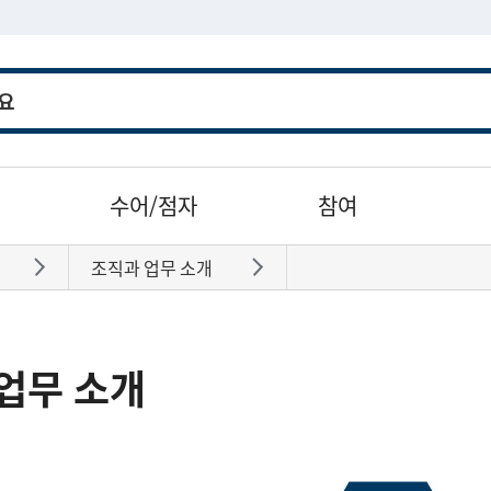
수어/점자
참여
조직과 업무 소개
바로가기
바로가기
업무 소개