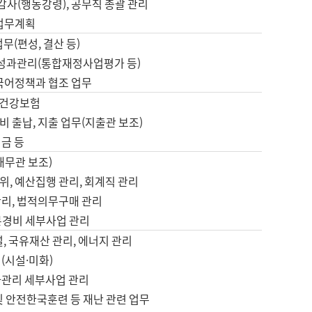
 감사(행동강령), 공무직 총괄 관리
 업무계획
업무(편성, 결산 등)
, 성과관리(통합재정사업평가 등)
 국어정책과 협조 업무
, 건강보험
 출납, 지출 업무(지출관 보조)
금 등
재무관 보조)
, 예산집행 관리, 회계직 관리
관리, 법적의무구매 관리
본경비 세부사업 관리
설, 국유재산 관리, 에너지 관리
(시설·미화)
사관리 세부사업 관리
및 안전한국훈련 등 재난 관련 업무