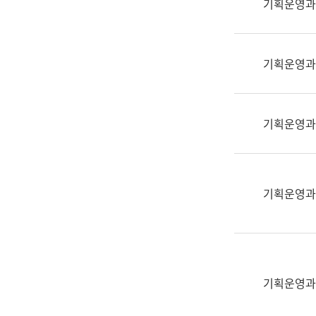
기획운영과
(부
획
서
운
명,
영
직
기획운영과
과
위/
공
직
공
급,
언
기획운영과
전
어
화,
과
담
교
당
육
기획운영과
업
연
무)
수
과
어
문
기획운영과
연
구