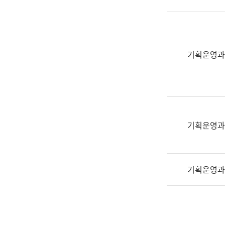
실
어
문
연
구
기획운영과
과
어
문
연
구
과
기획운영과
(사
전
팀)
기획운영과
언
어
정
보
과