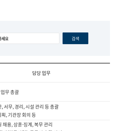
담당 업무
 업무 총괄
, 서무, 경리, 시설 관리 등 총괄
계획, 기관장 회의 등
원 채용, 상훈·징계, 복무 관리