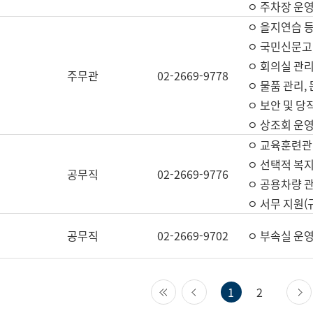
ㅇ 주차장 운
ㅇ 을지연습 
ㅇ 국민신문고,
ㅇ 회의실 관리
주무관
02-2669-9778
ㅇ 물품 관리,
ㅇ 보안 및 당
ㅇ 상조회 운
ㅇ 교육훈련관
ㅇ 선택적 복지
공무직
02-2669-9776
ㅇ 공용차량 관
ㅇ 서무 지원(
공무직
02-2669-9702
ㅇ 부속실 운
첫 페이지
이전 페이지
1
2