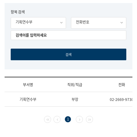
립
국
F
항목 검색
어
o
원
기획연수부
전화번호
r
조
m
직
도
국
어
원
원
장
기
획
연
수
부서명
직위/직급
전화
부
기
조
획
기획연수부
부장
02-2669-9730
직
운
및
영
업
과
무
공
첫 페이지
이전 페이지
다음 페이지
마지막 페이지
1
소
공
개
언
(부
어
서
과