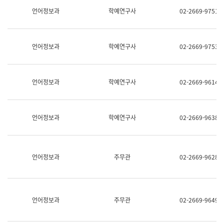
명,
교
언어정보과
학예연구사
02-2669-9751
직
육
위/
연
직
수
급,
과
언어정보과
학예연구사
02-2669-9753
전
어
화,
문
담
연
당
구
언어정보과
학예연구사
02-2669-9614
업
실
무)
어
문
연
언어정보과
학예연구사
02-2669-9638
구
과
어
문
연
언어정보과
주무관
02-2669-9628
구
과
(사
전
팀)
언어정보과
주무관
02-2669-9649
언
어
정