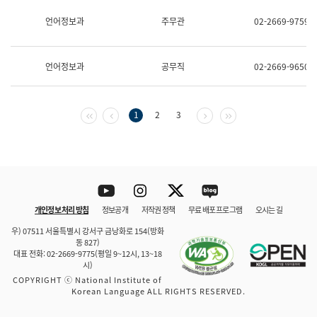
보
과
언어정보과
주무관
02-2669-9759
한
국
어
언어정보과
공무직
02-2669-9650
진
흥
과
수
첫 페이지
이전 페이지
다음 페이지
마지막 페이지
1
2
3
어
점
자
진
흥
과
Youtube
Instagram
Twitter
blog
개인정보 처리 방침
정보공개
저작권 정책
무료 배포 프로그램
오시는 길
바로 가기
문체부와 소속기관
우) 07511 서울특별시 강서구 금낭화로 154(방화
동 827)
대표 전화: 02-2669-9775(평일 9~12시, 13~18
시)
COPYRIGHT ⓒ National Institute of
Korean Language ALL RIGHTS RESERVED.