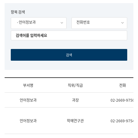
립
국
F
항목 검색
어
o
원
- 언어정보과
전화번호
r
조
m
직
도
국
어
원
원
장
기
획
연
수
부서명
직위/직급
전화
부
기
조
획
언어정보과
과장
02-2669-9750
직
운
및
영
업
과
무
공
언어정보과
학예연구관
02-2669-9754
소
공
개
언
(부
어
서
과