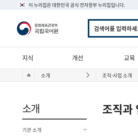
이 누리집은 대한민국 공식 전자정부 누리집입니다.
통
합
검
색
주
지식
개선
교육
메
뉴
현
Home
소개
조직·사업 소개
바로가기
재
위
치:
소개
조직과 
기관 소개