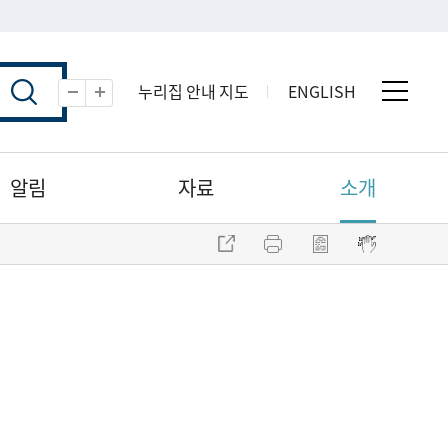
누리집 안내 지도
ENGLISH
전체 
축소
확대
알림
자료
소개
주소 복사
프린트
점자파일 내려받기
점자뷰어 보