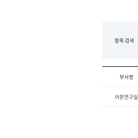
국
립
국
어
원
F
항목 검색
조
o
직
r
도
m
국
어
부서명
원
원
조
장
어문연구실
직
기
및
획
업
연
무
수
소
부
개
기