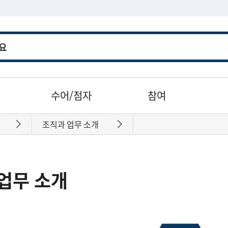
수어/점자
참여
조직과 업무 소개
바로가기
바로가기
업무 소개