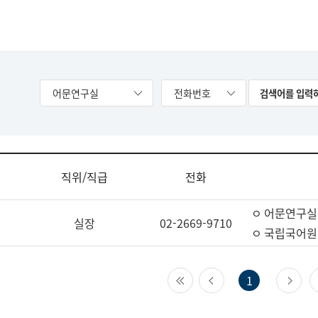
어문연구실
전화번호
직위/직급
전화
ㅇ 어문연구실
실장
02-2669-9710
ㅇ 국립국어원
첫 페이지
이전 페이지
다
1