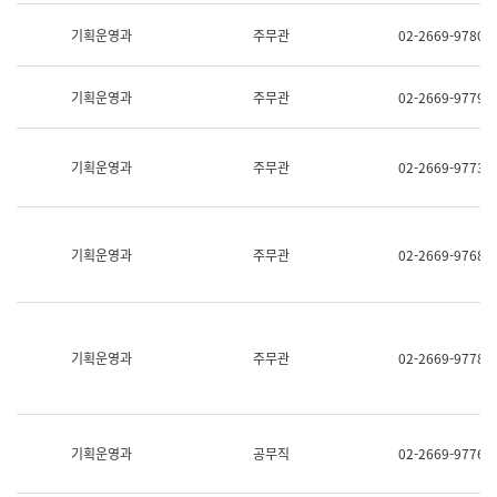
명,
교
직
기획운영과
주무관
02-2669-9780
육
위/
연
직
수
급,
과
기획운영과
주무관
02-2669-9779
전
어
화,
문
담
연
당
기획운영과
주무관
02-2669-9773
구
업
실
무)
어
문
연
기획운영과
주무관
02-2669-9768
구
과
어
문
연
구
기획운영과
주무관
02-2669-9778
과
(사
전
팀)
언
기획운영과
공무직
02-2669-9776
어
정