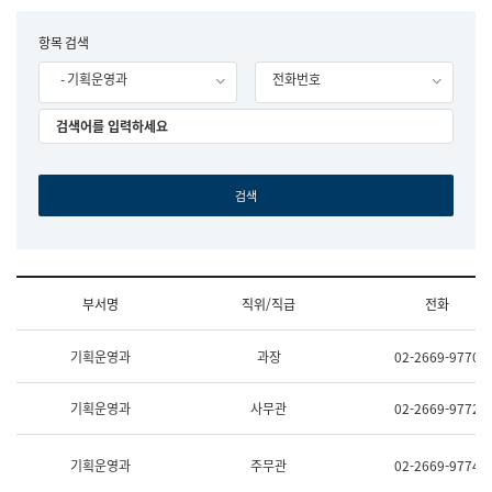
립
국
F
항목 검색
어
o
원
- 기획운영과
전화번호
r
조
m
직
도
국
어
원
원
장
기
획
연
수
부서명
직위/직급
전화
부
기
조
획
기획운영과
과장
02-2669-9770
직
운
및
영
업
과
기획운영과
사무관
02-2669-9772
무
공
소
공
개
언
기획운영과
주무관
02-2669-9774
(부
어
서
과