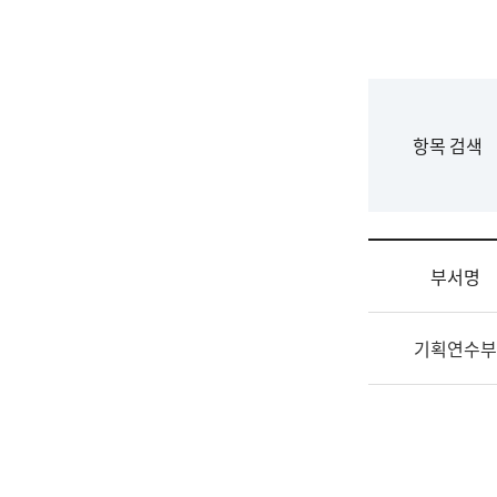
국
립
국
어
원
F
항목 검색
조
o
직
r
도
m
국
어
부서명
원
원
조
장
기획연수부
직
기
및
획
업
연
무
수
소
부
개
기