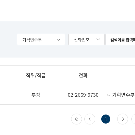
기획연수부
전화번호
직위/직급
전화
부장
02-2669-9730
ㅇ 기획연수부
첫 페이지
이전 페이지
다
1