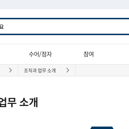
수어/점자
참여
조직과 업무 소개
바로가기
바로가기
업무 소개