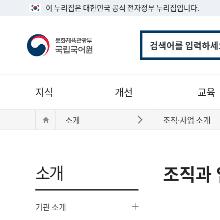
이 누리집은 대한민국 공식 전자정부 누리집입니다.
통
합
검
색
주
지식
개선
교육
메
뉴
현
Home
소개
조직·사업 소개
바로가기
재
위
치:
소개
조직과 
기관 소개