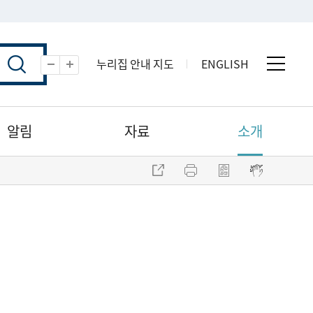
누리집 안내 지도
ENGLISH
전체 
축소
확대
알림
자료
소개
주소 복사
프린트
점자파일 내려받기
점자뷰어 보