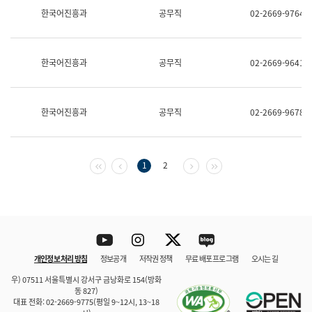
보
한국어진흥과
공무직
02-2669-9764
과
한
국
어
한국어진흥과
공무직
02-2669-9641
진
흥
과
수
한국어진흥과
공무직
02-2669-9678
어
점
자
진
흥
첫 페이지
이전 페이지
다음 페이지
마지막 페이지
1
2
과
Youtube
Instagram
Twitter
blog
개인정보 처리 방침
정보공개
저작권 정책
무료 배포 프로그램
오시는 길
바로 가기
문체부와 소속기관
우) 07511 서울특별시 강서구 금낭화로 154(방화
동 827)
대표 전화: 02-2669-9775(평일 9~12시, 13~18