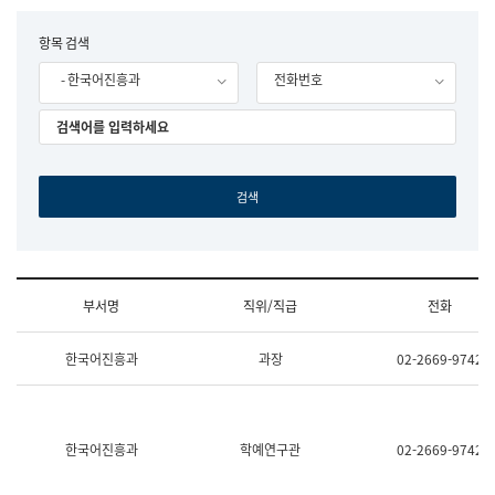
립
국
F
항목 검색
어
o
원
- 한국어진흥과
전화번호
r
조
m
직
도
국
어
원
원
장
기
획
연
수
부서명
직위/직급
전화
부
기
조
획
한국어진흥과
과장
02-2669-9742
직
운
및
영
업
과
무
공
소
공
한국어진흥과
학예연구관
02-2669-9742
개
언
(부
어
서
과