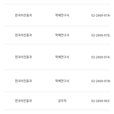
명,
교
직
육
위/
연
한국어진흥과
학예연구사
02-2669-9744
직
수
급,
과
전
어
화,
문
담
연
한국어진흥과
학예연구사
02-2669-9782
당
구
업
실
무)
어
문
연
한국어진흥과
학예연구사
02-2669-9743
구
과
어
문
연
한국어진흥과
학예연구사
02-2669-9786
구
과
(사
전
팀)
한국어진흥과
공무직
02-2669-9631
언
어
정