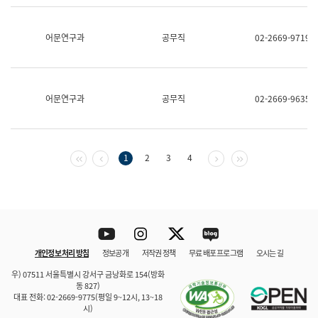
보
과
한
어문연구과
공무직
02-2669-9719
국
어
진
흥
과
어문연구과
공무직
02-2669-9635
수
어
점
자
진
첫 페이지
이전 페이지
다음 페이지
마지막 페이지
1
2
3
4
흥
과
Youtube
Instagram
Twitter
blog
개인정보 처리 방침
정보공개
저작권 정책
무료 배포 프로그램
오시는 길
바로 가기
문체부와 소속기관
우) 07511 서울특별시 강서구 금낭화로 154(방화
동 827)
대표 전화: 02-2669-9775(평일 9~12시, 13~18
시)