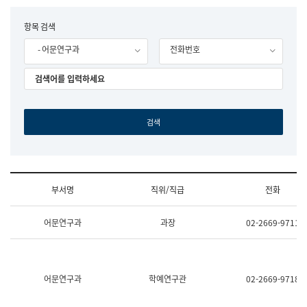
립
국
F
항목 검색
어
o
원
- 어문연구과
전화번호
r
조
m
직
도
국
어
원
원
장
기
획
연
수
부서명
직위/직급
전화
부
기
조
획
어문연구과
과장
02-2669-9711
직
운
및
영
업
과
무
공
소
공
어문연구과
학예연구관
02-2669-9718
개
언
(부
어
서
과