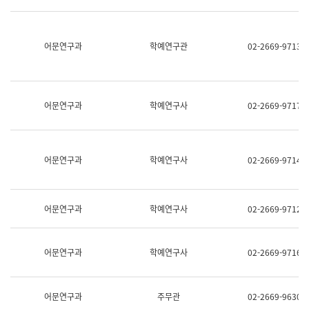
명,
교
직
육
위/
연
직
어문연구과
학예연구관
02-2669-9713
수
급,
과
전
어
화,
문
담
연
당
구
어문연구과
학예연구사
02-2669-9717
업
실
무)
어
문
연
어문연구과
학예연구사
02-2669-9714
구
과
어
문
어문연구과
학예연구사
02-2669-9712
연
구
과
(사
어문연구과
학예연구사
02-2669-9716
전
팀)
언
어
어문연구과
주무관
02-2669-9630
정