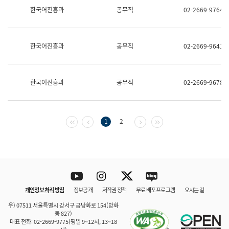
보
한국어진흥과
공무직
02-2669-9764
과
한
국
어
한국어진흥과
공무직
02-2669-9641
진
흥
과
수
한국어진흥과
공무직
02-2669-9678
어
점
자
진
흥
첫 페이지
이전 페이지
다음 페이지
마지막 페이지
1
2
과
Youtube
Instagram
Twitter
blog
개인정보 처리 방침
정보공개
저작권 정책
무료 배포 프로그램
오시는 길
바로 가기
문체부와 소속기관
우) 07511 서울특별시 강서구 금낭화로 154(방화
동 827)
대표 전화: 02-2669-9775(평일 9~12시, 13~18