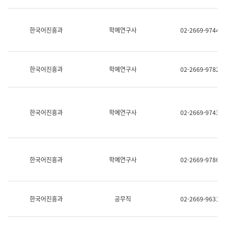
명,
교
직
육
위/
연
한국어진흥과
학예연구사
02-2669-9744
직
수
급,
과
전
어
화,
문
담
연
한국어진흥과
학예연구사
02-2669-9782
당
구
업
실
무)
어
문
연
한국어진흥과
학예연구사
02-2669-9743
구
과
어
문
연
한국어진흥과
학예연구사
02-2669-9786
구
과
(사
전
팀)
한국어진흥과
공무직
02-2669-9631
언
어
정