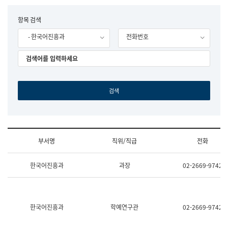
립
국
F
항목 검색
어
o
원
- 한국어진흥과
전화번호
r
조
m
직
도
국
어
원
원
장
기
획
연
수
부서명
직위/직급
전화
부
기
조
획
한국어진흥과
과장
02-2669-9742
직
운
및
영
업
과
무
공
소
공
한국어진흥과
학예연구관
02-2669-9742
개
언
(부
어
서
과