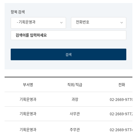
립
국
F
항목 검색
어
o
원
- 기획운영과
전화번호
r
조
m
직
도
국
어
원
원
장
기
획
연
수
부서명
직위/직급
전화
부
기
조
획
기획운영과
과장
02-2669-9770
직
운
및
영
업
과
기획운영과
사무관
02-2669-9772
무
공
소
공
개
언
기획운영과
주무관
02-2669-9774
(부
어
서
과