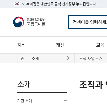
이 누리집은 대한민국 공식 전자정부 누리집입니다.
통
합
검
색
주
지식
개선
교육
메
뉴
현
Home
소개
조직·사업 소개
바로가기
재
위
치:
소개
조직과 
기관 소개