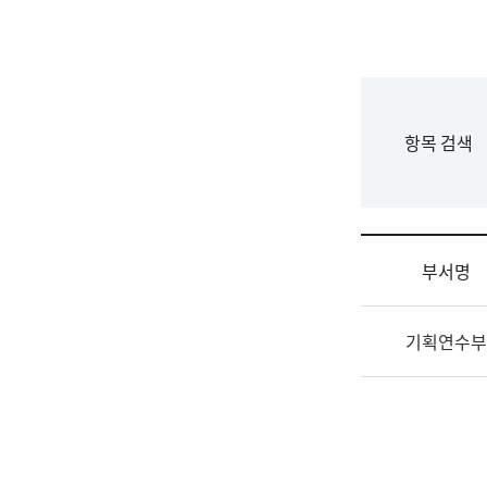
국
립
국
어
원
F
항목 검색
조
o
직
r
도
m
국
어
부서명
원
원
조
장
기획연수부
직
기
및
획
업
연
무
수
소
부
개
기