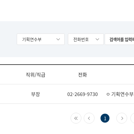
기획연수부
전화번호
직위/직급
전화
부장
02-2669-9730
ㅇ 기획연수부
첫 페이지
이전 페이지
다
1