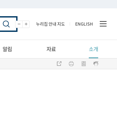
누리집 안내 지도
ENGLISH
전체 
축소
확대
알림
자료
소개
주소 복사
프린트
점자파일 내려받기
점자뷰어 보