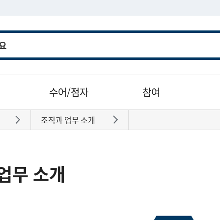
수어/점자
참여
조직과 업무 소개
바로가기
바로가기
업무 소개