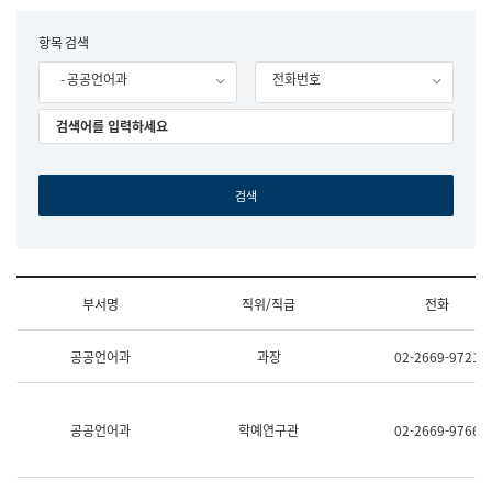
립
국
F
항목 검색
어
o
원
- 공공언어과
전화번호
r
조
m
직
도
국
어
원
원
장
기
획
연
수
부서명
직위/직급
전화
부
기
조
획
공공언어과
과장
02-2669-9721
직
운
및
영
업
과
무
공
공공언어과
학예연구관
02-2669-9766
소
공
개
언
(부
어
서
과