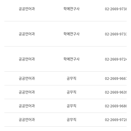
명,
교
공공언어과
학예연구사
02-2669-9738
직
육
위/
연
직
수
급,
과
전
어
공공언어과
학예연구사
02-2669-9733
화,
문
담
연
당
구
업
실
무)
어
공공언어과
학예연구사
02-2669-9724
문
연
구
과
공공언어과
공무직
02-2669-9667
어
문
연
공공언어과
공무직
02-2669-9639
구
과
(사
공공언어과
공무직
02-2669-9680
전
팀)
언
공공언어과
공무직
02-2669-9728
어
정