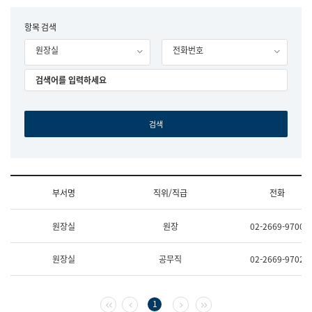
립
국
F
항목 검색
어
o
원
원장실
전화번호
r
조
m
직
도
국
어
원
원
장
기
획
연
수
부서명
직위/직급
전화
부
기
조
획
원장실
원장
02-2669-9700
직
운
및
영
업
과
원장실
공무직
02-2669-9702
무
공
소
공
개
언
(부
어
첫 페이지
이전 페이지
다음 페이지
마지막 페이지
1
서
과