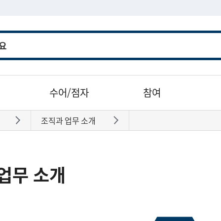
수어/점자
참여
조직과 업무 소개
바로가기
바로가기
업무 소개