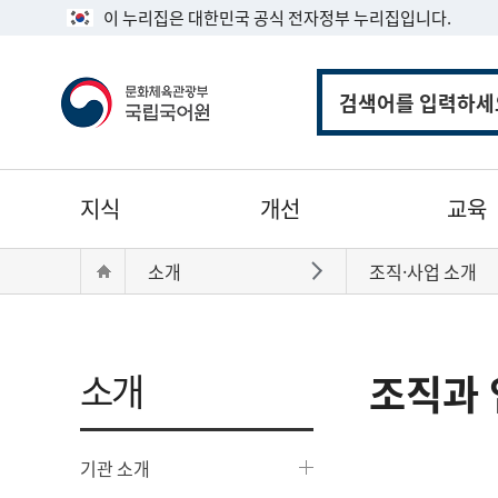
이 누리집은 대한민국 공식 전자정부 누리집입니다.
통
합
검
색
주
지식
개선
교육
메
뉴
현
Home
소개
조직·사업 소개
바로가기
재
위
치:
소개
조직과 
기관 소개