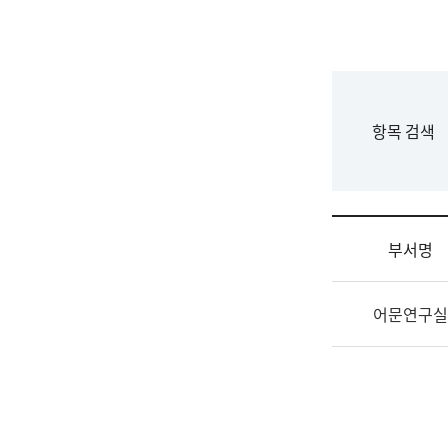
국
립
국
어
원
F
항목 검색
조
o
직
r
도
m
국
어
부서명
원
원
조
장
어문연구실
직
기
및
획
업
연
무
수
소
부
개
기