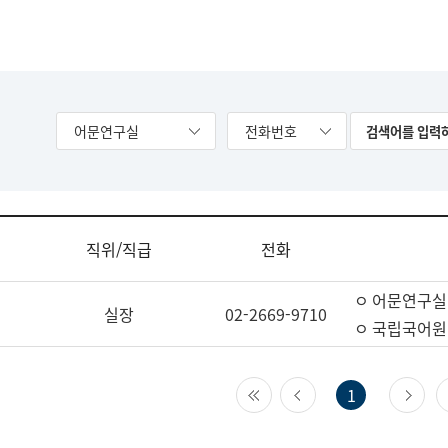
어문연구실
전화번호
직위/직급
전화
ㅇ 어문연구실
실장
02-2669-9710
ㅇ 국립국어원
첫 페이지
이전 페이지
다
1