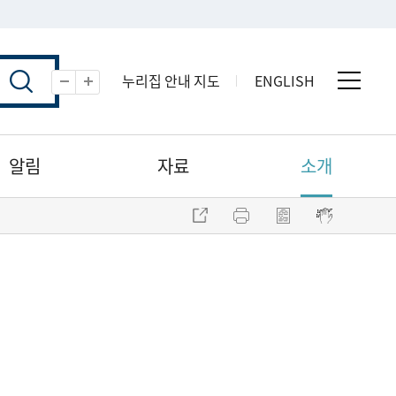
누리집 안내 지도
ENGLISH
전체 
축소
확대
알림
자료
소개
주소 복사
프린트
점자파일 내려받기
점자뷰어 보