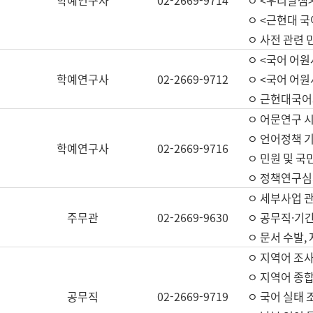
학예연구사
02-2669-9714
ㅇ <우리말샘>
ㅇ <근현대 
ㅇ 사전 관련 
ㅇ <국어 어원
학예연구사
02-2669-9712
ㅇ <국어 어원
ㅇ 근현대국어
ㅇ 어문연구 시
ㅇ 언어정책 기
학예연구사
02-2669-9716
ㅇ 민원 및 국
ㅇ 정책연구심
ㅇ 세부사업 관리
주무관
02-2669-9630
ㅇ 공무직·기간
ㅇ 문서 수발,
ㅇ 지역어 조사
ㅇ 지역어 종합
공무직
02-2669-9719
ㅇ 국어 실태 