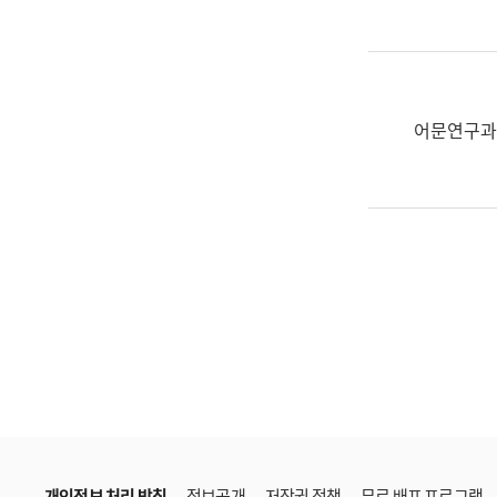
한
국
어
진
흥
어문연구과
과
수
어
점
자
진
흥
과
개인정보 처리 방침
정보공개
저작권 정책
무료 배포 프로그램