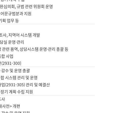
완심의회, 규범 관련 위원회 운영
 어문규범분과 지원
 기획 업무 등
업
 조사, 지역어 시스템 개발
담실 운영·관리
 관련 용역, 상담시스템 운영·관리 총괄 등
통합 사업
2931-300)
 감수 및 운영 총괄
합 시스템 관리 및 운영
업(2931-305) 관리 및 예결산
중장기 계획 수립 지원
조사
대사전> 개편