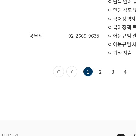
ㅇ 남북 언어 
ㅇ 민원 검토 
ㅇ 국어정책자
ㅇ 국어정책 
공무직
02-2669-9635
ㅇ 어문규범 
ㅇ 어문규범 
ㅇ 기타 지출
첫 페이지
이전 페이지
1
2
3
4
Yout
오시는 길