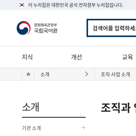
이 누리집은 대한민국 공식 전자정부 누리집입니다.
통
합
검
색
주
지식
개선
교육
메
뉴
현
Home
소개
조직·사업 소개
바로가기
재
위
치:
소개
조직과 
기관 소개