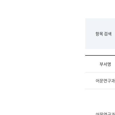
국
립
국
어
원
F
항목 검색
조
o
직
r
도
m
국
어
부서명
원
원
조
장
어문연구과
직
기
및
획
업
연
무
수
소
부
개
기
어문연구과