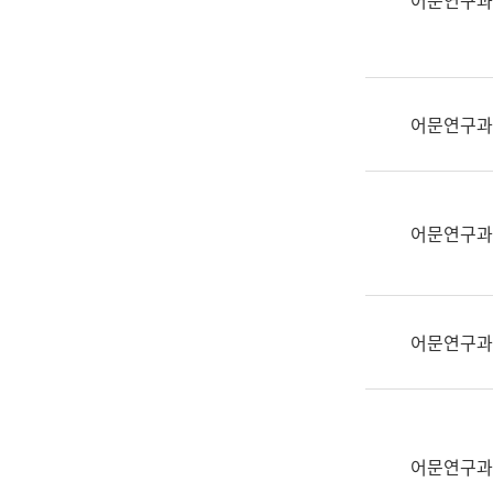
어문연구과
실
어
문
연
구
어문연구과
과
어
문
연
어문연구과
구
과
(사
전
어문연구과
팀)
언
어
정
보
어문연구과
과