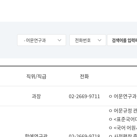
- 어문연구과
전화번호
직위/직급
전화
과장
02-2669-9711
ㅇ 어문연구과
ㅇ 어문규정 
ㅇ <표준국어
ㅇ <국어 어원
학예연구관
02-2669-9718
ㅇ 사전편찬 