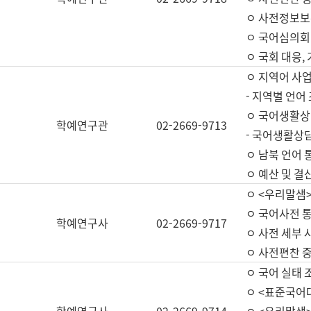
ㅇ 사전정보보
ㅇ 국어심의회
ㅇ 국회 대응,
ㅇ 지역어 사
- 지역별 언어
ㅇ 국어생활상
학예연구관
02-2669-9713
- 국어생활상담
ㅇ 남북 언어 
ㅇ 예산 및 결산(
ㅇ <우리말샘>
ㅇ 국어사전 통
학예연구사
02-2669-9717
ㅇ 사전 세부 사
ㅇ 사전편찬 
ㅇ 국어 실태 
ㅇ <표준국어