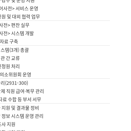
 감수 및 운영 지원
국어사전> 서비스 운영
민원 및 대외 협력 업무
사전> 편찬 실무
사전> 시스템 개발
자료 구축
스템(3개) 총괄
관 간 교류
민청원 처리
의소위원회 운영
(2931-300)
제 직원 급여·복무 관리
 자료 수합 등 부서 서무
 지원 및 결과물 정비
 정보 시스템 운영 관리
조사 지원