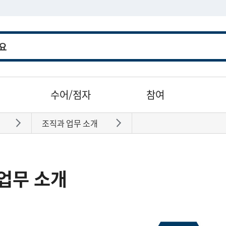
수어/점자
참여
조직과 업무 소개
바로가기
바로가기
업무 소개