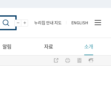
누리집 안내 지도
ENGLISH
전체 
축소
확대
알림
자료
소개
주소 복사
프린트
점자파일 내려받기
점자뷰어 보