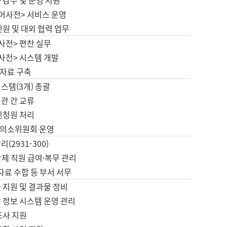
 감수 및 운영 지원
국어사전> 서비스 운영
민원 및 대외 협력 업무
사전> 편찬 실무
사전> 시스템 개발
자료 구축
스템(3개) 총괄
관 간 교류
민청원 처리
의소위원회 운영
(2931-300)
제 직원 급여·복무 관리
 자료 수합 등 부서 서무
 지원 및 결과물 정비
 정보 시스템 운영 관리
조사 지원