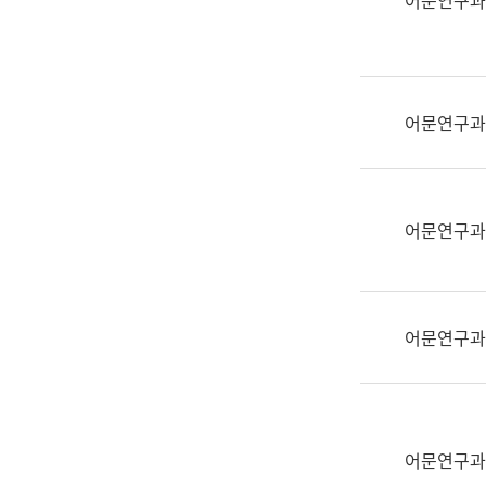
어문연구과
실
어
문
연
구
어문연구과
과
어
문
연
어문연구과
구
과
(사
전
어문연구과
팀)
언
어
정
보
어문연구과
과