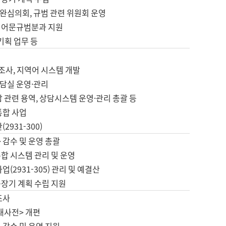
완심의회, 규범 관련 위원회 운영
 어문규범분과 지원
 기획 업무 등
업
 조사, 지역어 시스템 개발
담실 운영·관리
 관련 용역, 상담시스템 운영·관리 총괄 등
통합 사업
2931-300)
 감수 및 운영 총괄
합 시스템 관리 및 운영
업(2931-305) 관리 및 예결산
중장기 계획 수립 지원
조사
대사전> 개편