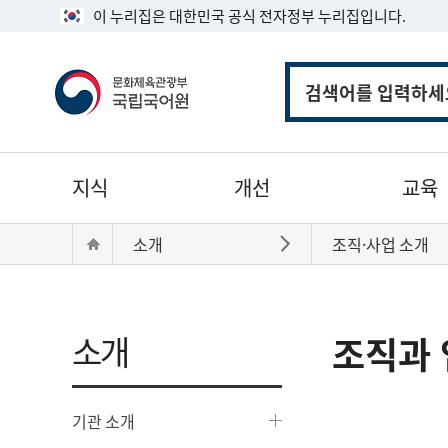
이 누리집은 대한민국 공식 전자정부 누리집입니다.
통
합
검
색
주
지식
개선
교육
메
뉴
현
Home
소개
조직·사업 소개
바로가기
재
위
치:
소개
조직과 
기관 소개