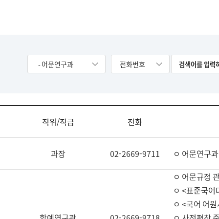
- 어문연구과
전화번호
직위/직급
전화
과장
02-2669-9711
ㅇ 어문연구과
ㅇ 어문규정 
ㅇ <표준국어
ㅇ <국어 어원
학예연구관
02-2669-9718
ㅇ 사전편찬 