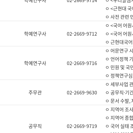
학예연구사
02-2669-9714
ㅇ <우리말샘>
ㅇ <근현대 
ㅇ 사전 관련 
ㅇ <국어 어원
학예연구사
02-2669-9712
ㅇ <국어 어원
ㅇ 근현대국어
ㅇ 어문연구 시
ㅇ 언어정책 기
학예연구사
02-2669-9716
ㅇ 민원 및 국
ㅇ 정책연구심
ㅇ 세부사업 관리
주무관
02-2669-9630
ㅇ 공무직·기간
ㅇ 문서 수발,
ㅇ 지역어 조사
ㅇ 지역어 종합
공무직
02-2669-9719
ㅇ 국어 실태 