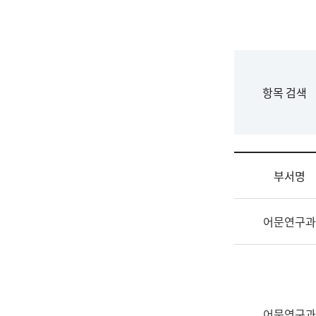
국
립
국
어
원
F
항목 검색
조
o
직
r
도
m
국
어
부서명
원
원
조
장
어문연구과
직
기
및
획
업
연
무
수
소
부
개
기
어문연구과