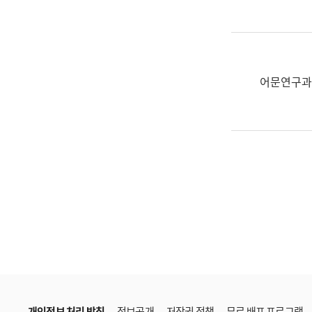
한
국
어
진
흥
어문연구과
과
수
어
점
자
진
흥
과
개인정보 처리 방침
정보공개
저작권 정책
무료 배포 프로그램