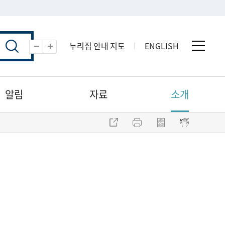
누리집 안내 지도
ENGLISH
전체 
축소
확대
알림
자료
소개
주소 복사
프린트
점자파일 내려받기
점자뷰어 보