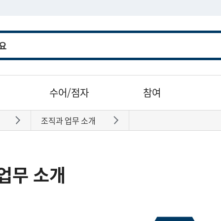
수어/점자
참여
조직과 업무 소개
바로가기
바로가기
업무 소개