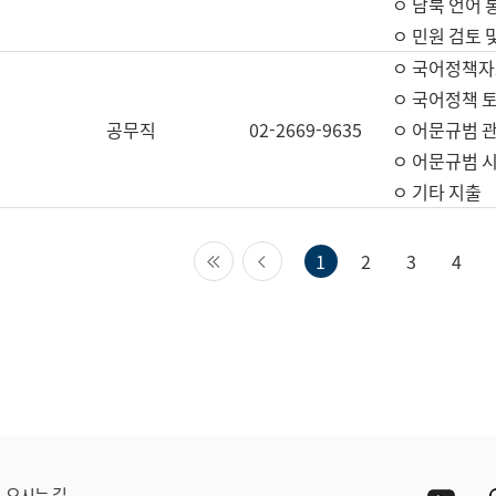
ㅇ 남북 언어 
ㅇ 민원 검토 
ㅇ 국어정책자
ㅇ 국어정책 
공무직
02-2669-9635
ㅇ 어문규범 
ㅇ 어문규범 
ㅇ 기타 지출
첫 페이지
이전 페이지
1
2
3
4
Yout
오시는 길