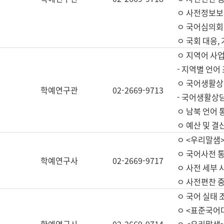
ㅇ 사전정보보
ㅇ 국어심의회
ㅇ 국회 대응,
ㅇ 지역어 사
- 지역별 언어
ㅇ 국어생활상
학예연구관
02-2669-9713
- 국어생활상담
ㅇ 남북 언어 
ㅇ 예산 및 결산(
ㅇ <우리말샘>
ㅇ 국어사전 통
학예연구사
02-2669-9717
ㅇ 사전 세부 사
ㅇ 사전편찬 
ㅇ 국어 실태 
ㅇ <표준국어