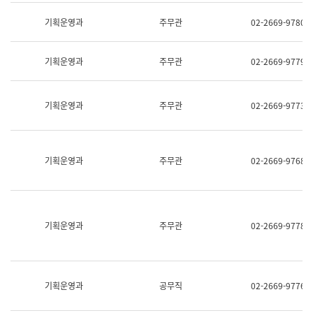
명,
교
직
기획운영과
주무관
02-2669-9780
육
위/
연
직
수
급,
과
기획운영과
주무관
02-2669-9779
전
어
화,
문
담
연
당
기획운영과
주무관
02-2669-9773
구
업
실
무)
어
문
연
기획운영과
주무관
02-2669-9768
구
과
어
문
연
구
기획운영과
주무관
02-2669-9778
과
(사
전
팀)
언
기획운영과
공무직
02-2669-9776
어
정