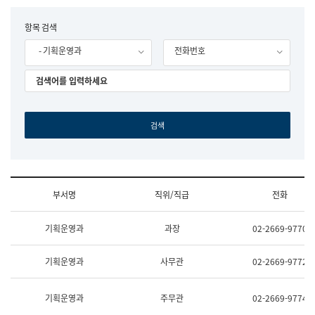
립
국
F
항목 검색
어
o
원
- 기획운영과
전화번호
r
조
m
직
도
국
어
원
원
장
기
획
연
수
부서명
직위/직급
전화
부
기
조
획
기획운영과
과장
02-2669-9770
직
운
및
영
업
과
기획운영과
사무관
02-2669-9772
무
공
소
공
개
언
기획운영과
주무관
02-2669-9774
(부
어
서
과