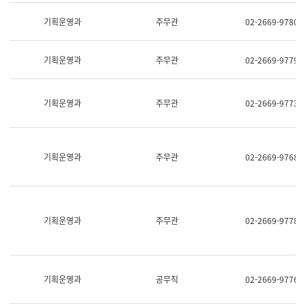
명,
교
직
기획운영과
주무관
02-2669-9780
육
위/
연
직
수
급,
과
기획운영과
주무관
02-2669-9779
전
어
화,
문
담
연
당
기획운영과
주무관
02-2669-9773
구
업
실
무)
어
문
연
기획운영과
주무관
02-2669-9768
구
과
어
문
연
구
기획운영과
주무관
02-2669-9778
과
(사
전
팀)
언
기획운영과
공무직
02-2669-9776
어
정