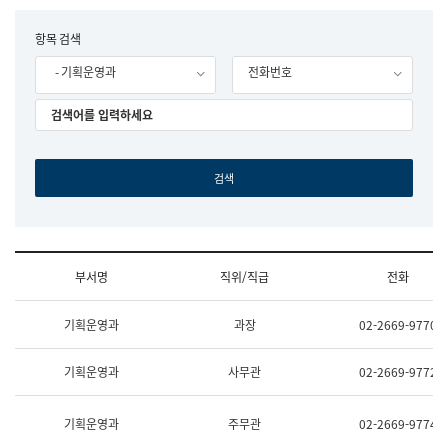
립
국
F
항목 검색
어
o
원
- 기획운영과
전화번호
r
조
m
직
도
국
어
원
원
장
기
획
연
수
부서명
직위/직급
전화
부
기
조
획
기획운영과
과장
02-2669-9770
직
운
및
영
업
과
기획운영과
사무관
02-2669-9772
무
공
소
공
개
언
기획운영과
주무관
02-2669-9774
(부
어
서
과