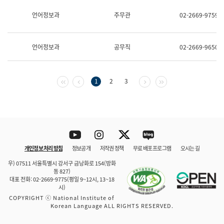
보
과
언어정보과
주무관
02-2669-9759
한
국
어
언어정보과
공무직
02-2669-9650
진
흥
과
수
첫 페이지
이전 페이지
다음 페이지
마지막 페이지
1
2
3
어
점
자
진
흥
과
Youtube
Instagram
Twitter
blog
개인정보 처리 방침
정보공개
저작권 정책
무료 배포 프로그램
오시는 길
바로 가기
문체부와 소속기관
우) 07511 서울특별시 강서구 금낭화로 154(방화
동 827)
대표 전화: 02-2669-9775(평일 9~12시, 13~18
시)
COPYRIGHT ⓒ National Institute of
Korean Language ALL RIGHTS RESERVED.