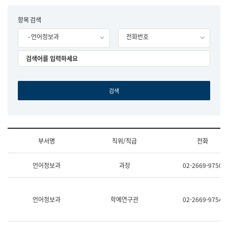
립
국
F
항목 검색
어
o
원
- 언어정보과
전화번호
r
조
m
직
도
국
어
원
원
장
기
획
연
수
부서명
직위/직급
전화
부
기
조
획
언어정보과
과장
02-2669-9750
직
운
및
영
업
과
무
공
언어정보과
학예연구관
02-2669-9754
소
공
개
언
(부
어
서
과