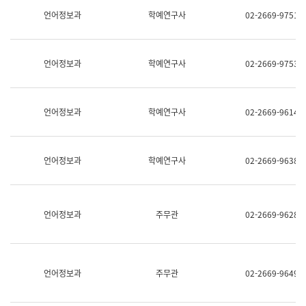
명,
교
언어정보과
학예연구사
02-2669-9751
직
육
위/
연
직
수
급,
과
언어정보과
학예연구사
02-2669-9753
전
어
화,
문
담
연
당
구
언어정보과
학예연구사
02-2669-9614
업
실
무)
어
문
연
언어정보과
학예연구사
02-2669-9638
구
과
어
문
연
언어정보과
주무관
02-2669-9628
구
과
(사
전
팀)
언어정보과
주무관
02-2669-9649
언
어
정