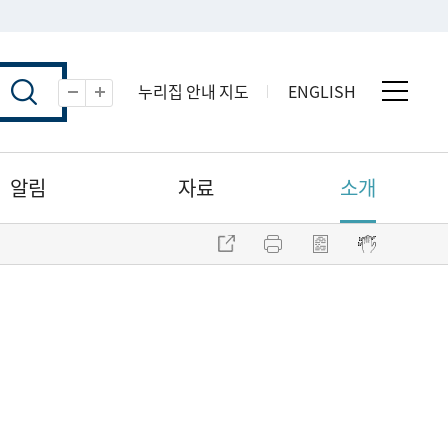
누리집 안내 지도
ENGLISH
전체 
축소
확대
알림
자료
소개
주소 복사
프린트
점자파일 내려받기
점자뷰어 보