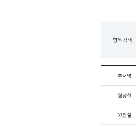
국
립
국
어
원
F
항목 검색
조
o
직
r
도
m
국
어
부서명
원
원
조
장
원장실
직
기
및
획
업
연
원장실
무
수
소
부
개
기