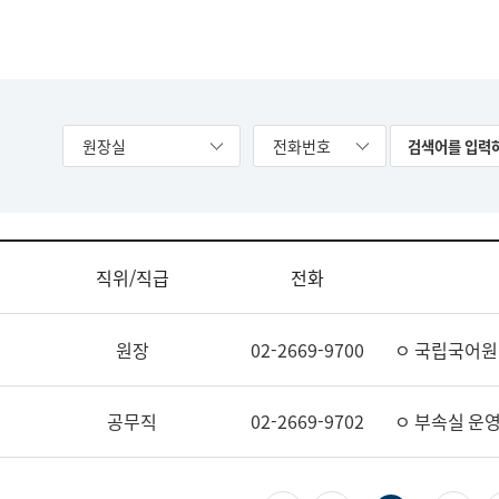
원장실
전화번호
직위/직급
전화
원장
02-2669-9700
ㅇ 국립국어원
공무직
02-2669-9702
ㅇ 부속실 운