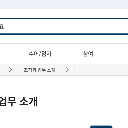
수어/점자
참여
조직과 업무 소개
바로가기
바로가기
업무 소개