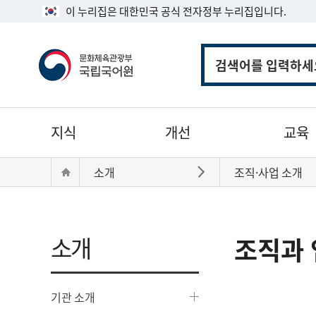
이 누리집은 대한민국 공식 전자정부 누리집입니다.
통
합
검
색
주
지식
개선
교육
메
뉴
현
Home
소개
조직·사업 소개
바로가기
재
위
치:
소개
조직과 
기관 소개