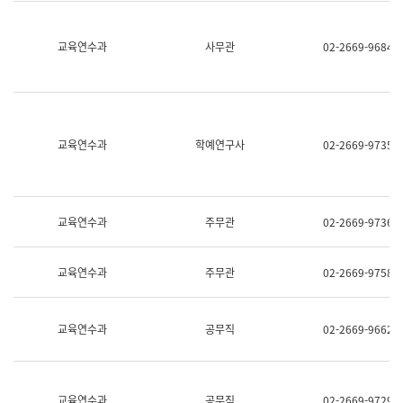
명,
교
직
육
위/
연
교육연수과
사무관
02-2669-9684
직
수
급,
과
전
어
화,
문
담
연
당
구
교육연수과
학예연구사
02-2669-9735
업
실
무)
어
문
연
구
교육연수과
주무관
02-2669-9736
과
어
문
교육연수과
주무관
02-2669-9758
연
구
과
(사
교육연수과
공무직
02-2669-9662
전
팀)
언
어
정
교육연수과
공무직
02-2669-9729