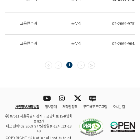
보
과
한
국
교육연수과
공무직
02-2669-9752
어
진
흥
과
교육연수과
공무직
02-2669-9645
수
어
점
자
첫 페이지
이전 페이지
다음 페이지
마지막 페이지
1
진
흥
과
Youtube
Instagram
Twitter
blog
개인정보 처리 방침
정보공개
저작권 정책
무료 배포 프로그램
오시는 길
바로 가기
문체부와 소속기관
우) 07511 서울특별시 강서구 금낭화로 154(방화
동 827)
대표 전화: 02-2669-9775(평일 9~12시, 13~18
시)
COPYRIGHT ⓒ National Institute of