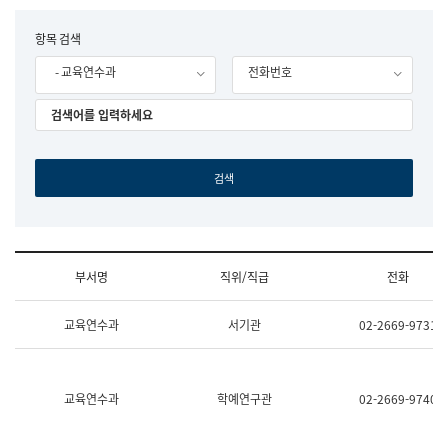
립
국
F
항목 검색
어
o
원
- 교육연수과
전화번호
r
조
m
직
도
국
어
원
원
장
기
획
연
수
부서명
직위/직급
전화
부
기
조
획
교육연수과
서기관
02-2669-9731
직
운
및
영
업
과
무
공
소
공
교육연수과
학예연구관
02-2669-9740
개
언
(부
어
서
과