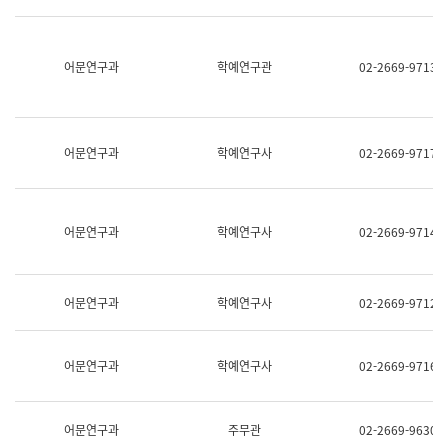
명,
교
직
육
위/
연
직
어문연구과
학예연구관
02-2669-9713
수
급,
과
전
어
화,
문
담
연
당
구
어문연구과
학예연구사
02-2669-9717
업
실
무)
어
문
연
어문연구과
학예연구사
02-2669-9714
구
과
어
문
어문연구과
학예연구사
02-2669-9712
연
구
과
(사
어문연구과
학예연구사
02-2669-9716
전
팀)
언
어
어문연구과
주무관
02-2669-9630
정