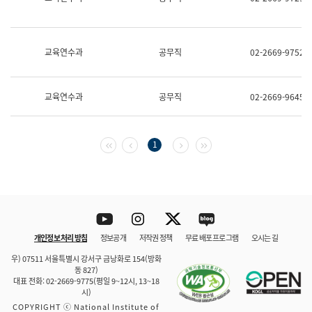
보
과
한
국
교육연수과
공무직
02-2669-9752
어
진
흥
과
교육연수과
공무직
02-2669-9645
수
어
점
자
첫 페이지
이전 페이지
다음 페이지
마지막 페이지
1
진
흥
과
Youtube
Instagram
Twitter
blog
개인정보 처리 방침
정보공개
저작권 정책
무료 배포 프로그램
오시는 길
바로 가기
문체부와 소속기관
우) 07511 서울특별시 강서구 금낭화로 154(방화
동 827)
대표 전화: 02-2669-9775(평일 9~12시, 13~18
시)
COPYRIGHT ⓒ National Institute of