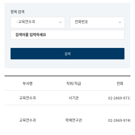
립
국
F
항목 검색
어
o
원
- 교육연수과
전화번호
r
조
m
직
도
국
어
원
원
장
기
획
연
수
부서명
직위/직급
전화
부
기
조
획
교육연수과
서기관
02-2669-9731
직
운
및
영
업
과
무
공
소
공
교육연수과
학예연구관
02-2669-9740
개
언
(부
어
서
과