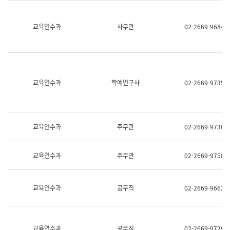
명,
교
직
육
위/
연
교육연수과
사무관
02-2669-9684
직
수
급,
과
전
어
화,
문
담
연
당
구
교육연수과
학예연구사
02-2669-9735
업
실
무)
어
문
연
구
교육연수과
주무관
02-2669-9736
과
어
문
교육연수과
주무관
02-2669-9758
연
구
과
(사
교육연수과
공무직
02-2669-9662
전
팀)
언
어
정
교육연수과
공무직
02-2669-9729