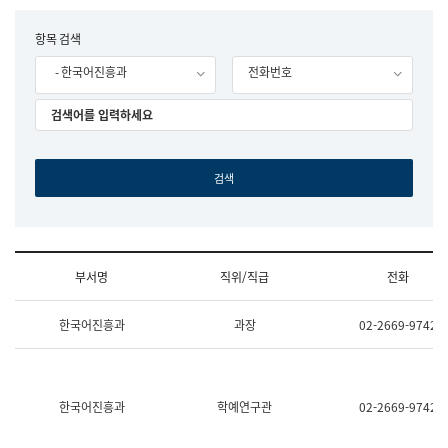
립
국
F
항목 검색
어
o
원
- 한국어진흥과
전화번호
r
조
m
직
도
국
어
원
원
장
기
획
연
수
부서명
직위/직급
전화
부
기
조
획
한국어진흥과
과장
02-2669-9742
직
운
및
영
업
과
무
공
소
공
한국어진흥과
학예연구관
02-2669-9742
개
언
(부
어
서
과