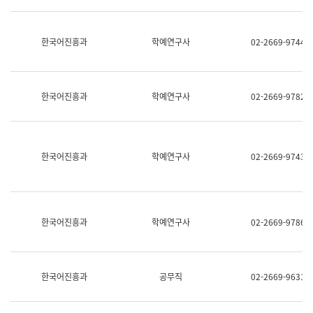
명,
교
직
육
위/
연
한국어진흥과
학예연구사
02-2669-9744
직
수
급,
과
전
어
화,
문
담
연
한국어진흥과
학예연구사
02-2669-9782
당
구
업
실
무)
어
문
연
한국어진흥과
학예연구사
02-2669-9743
구
과
어
문
연
한국어진흥과
학예연구사
02-2669-9786
구
과
(사
전
팀)
한국어진흥과
공무직
02-2669-9631
언
어
정