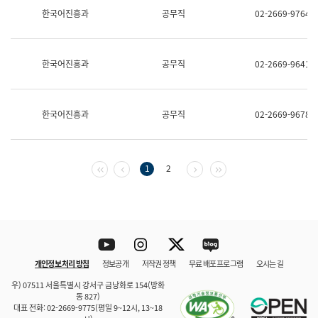
보
한국어진흥과
공무직
02-2669-9764
과
한
국
어
한국어진흥과
공무직
02-2669-9641
진
흥
과
수
한국어진흥과
공무직
02-2669-9678
어
점
자
진
흥
첫 페이지
이전 페이지
다음 페이지
마지막 페이지
1
2
과
Youtube
Instagram
Twitter
blog
개인정보 처리 방침
정보공개
저작권 정책
무료 배포 프로그램
오시는 길
바로 가기
문체부와 소속기관
우) 07511 서울특별시 강서구 금낭화로 154(방화
동 827)
대표 전화: 02-2669-9775(평일 9~12시, 13~18