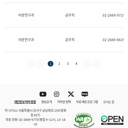
보
과
한
어문연구과
공무직
02-2669-9719
국
어
진
흥
과
어문연구과
공무직
02-2669-9635
수
어
점
자
진
첫 페이지
이전 페이지
다음 페이지
마지막 페이지
1
2
3
4
흥
과
Youtube
Instagram
Twitter
blog
개인정보 처리 방침
정보공개
저작권 정책
무료 배포 프로그램
오시는 길
바로 가기
문체부와 소속기관
우) 07511 서울특별시 강서구 금낭화로 154(방화
동 827)
대표 전화: 02-2669-9775(평일 9~12시, 13~18
시)