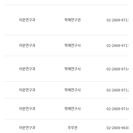
명,
교
직
육
위/
연
직
어문연구과
학예연구관
02-2669-9713
수
급,
과
전
어
화,
문
담
연
당
구
어문연구과
학예연구사
02-2669-9717
업
실
무)
어
문
연
어문연구과
학예연구사
02-2669-9714
구
과
어
문
어문연구과
학예연구사
02-2669-9712
연
구
과
(사
어문연구과
학예연구사
02-2669-9716
전
팀)
언
어
어문연구과
주무관
02-2669-9630
정