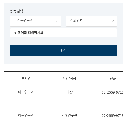
립
국
F
항목 검색
어
o
원
- 어문연구과
전화번호
r
조
m
직
도
국
어
원
원
장
기
획
연
수
부서명
직위/직급
전화
부
기
조
획
어문연구과
과장
02-2669-9711
직
운
및
영
업
과
무
공
소
공
어문연구과
학예연구관
02-2669-9718
개
언
(부
어
서
과