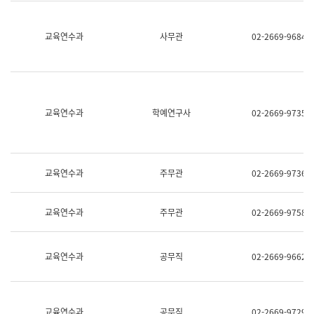
명,
교
직
육
위/
연
교육연수과
사무관
02-2669-9684
직
수
급,
과
전
어
화,
문
담
연
당
구
교육연수과
학예연구사
02-2669-9735
업
실
무)
어
문
연
구
교육연수과
주무관
02-2669-9736
과
어
문
교육연수과
주무관
02-2669-9758
연
구
과
(사
교육연수과
공무직
02-2669-9662
전
팀)
언
어
정
교육연수과
공무직
02-2669-9729