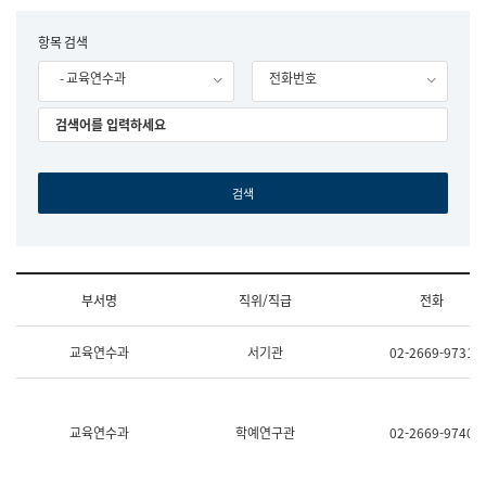
립
국
F
항목 검색
어
o
원
- 교육연수과
전화번호
r
조
m
직
도
국
어
원
원
장
기
획
연
수
부서명
직위/직급
전화
부
기
조
획
교육연수과
서기관
02-2669-9731
직
운
및
영
업
과
무
공
소
공
교육연수과
학예연구관
02-2669-9740
개
언
(부
어
서
과