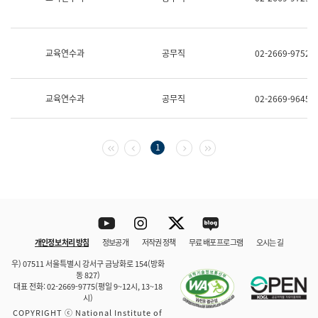
보
과
한
국
교육연수과
공무직
02-2669-9752
어
진
흥
과
교육연수과
공무직
02-2669-9645
수
어
점
자
첫 페이지
이전 페이지
다음 페이지
마지막 페이지
1
진
흥
과
Youtube
Instagram
Twitter
blog
개인정보 처리 방침
정보공개
저작권 정책
무료 배포 프로그램
오시는 길
바로 가기
문체부와 소속기관
우) 07511 서울특별시 강서구 금낭화로 154(방화
동 827)
대표 전화: 02-2669-9775(평일 9~12시, 13~18
시)
COPYRIGHT ⓒ National Institute of