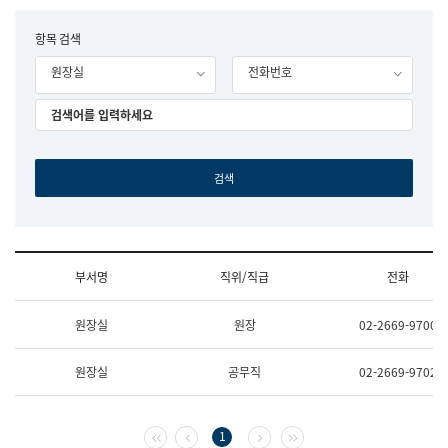
립
국
F
항목 검색
어
o
원
원장실
전화번호
r
조
m
직
도
국
어
원
원
장
기
획
연
수
부서명
직위/직급
전화
부
기
조
획
원장실
원장
02-2669-9700
직
운
및
영
업
과
원장실
공무직
02-2669-9702
무
공
소
공
개
언
(부
어
첫 페이지
이전 페이지
다음 페이지
마지막 페이지
1
서
과